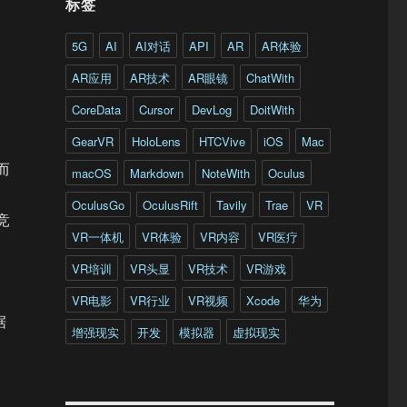
标签
5G
AI
AI对话
API
AR
AR体验
AR应用
AR技术
AR眼镜
ChatWith
CoreData
Cursor
DevLog
DoitWith
GearVR
HoloLens
HTCVive
iOS
Mac
而
macOS
Markdown
NoteWith
Oculus
OculusGo
OculusRift
Tavily
Trae
VR
竞
VR一体机
VR体验
VR内容
VR医疗
VR培训
VR头显
VR技术
VR游戏
VR电影
VR行业
VR视频
Xcode
华为
据
增强现实
开发
模拟器
虚拟现实