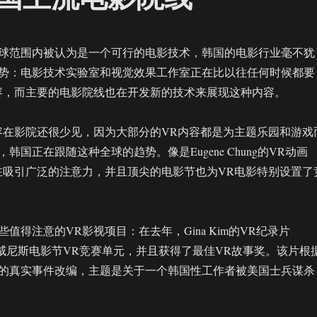
球范围内被认为是一个可行的电影技术，韩国的电影行业毫不犹
势：电影技术实验室和视觉效果工作室正在比以往任何时候都要
容，而主要的电影院线也在开发新的技术来展现这种内容。
容在影院还很少见，因为大部分的VR内容都是为主题乐园和游戏
韩国正在跟随这种全球的趋势。像是Eugene Chung的VR动画
Wake”正在吸引广泛的注意力，并且顶尖的电影节也为VR电影特别设置了
值得注意的VR影视项目：在去年，Gina Kim的VR纪录片
s”入选了威尼斯电影节VR竞赛单元，并且获得了最佳VR故事奖。该片根
2年的真实事件改编，主题是关于一个韩国性工作者被美国士兵谋杀