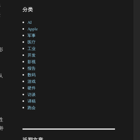
影
分类
登
AI
Apple
军事
医疗
工业
影
开发
影视
报告
数码
从
游戏
硬件
访谈
译稿
跑会
性
并
近期文章