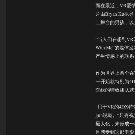
流
而在最近，VR爱情剧
电
影
片由Bryan Ku
院
上舞台的男孩，以
线
“当人们在想到VR时
With Me”的
产生情感上的联系
作为世界上首个在VR
一开始就特别为4D
院线的特效团队就
“用于VR的4DX特
gun说道。“只
最大化，来形成一
且感受到这部电影