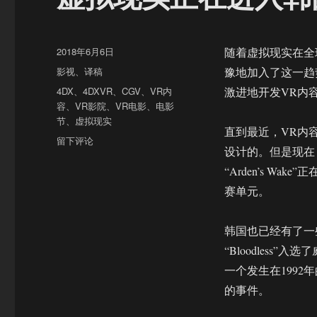
发
2018年6月6日
随着虚拟现实在全
布
分
影视
、
译稿
豫地加入了这一趋
于
类
标
4DX
、
4DXVR
、
CGV
、
VR内
激进地开发VR内
签
容
、
VR影院
、
VR电影
、
电影
节
、
虚拟现实
直到最近，VR内
于
留下评论
设计的。但是现在，
虚
拟
“Arden’s 
现
赛单元。
实
正
在
韩国也已经有了一些
进
“Bloodles
入
一个发生在199
韩
国
的事件。
主