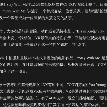
“Stay With Me”以沉浸式4DX格式在CJ-CGV院线上映了。该
执导，“Stay With Me”讲述了一个梦想变成一位音乐家，但却很惧怕
及一个渴望成为一位演员的女孩之间的故事。
，大多都是想到冒险、动作或者恐怖电影，”Bryan Ku在“Stay
媒体发布会上说。“我相信，VR最伟大的特性在于，它能够让观众与电
，并且爱情剧正是最贴近这一特性的题材，”他说道。
中拍摄并且以4DX格式来播放的电影作品，“Stay With Me”是
X而设计的，并且是以360°的形式拍摄。从开发阶段开始，CGV
加入了这一项目。
效应该与用在其他电影的4DX有所不同，”CGV院线的Yoo Young-
有视觉元素是不足以达成VR应有的效果的，VR是通过将其沉浸式特
种全新的故事讲述形式。有了4DX技术，观众们能够触摸、闻到
，这也就意味着虚拟现实达到了其字面上所表达的感官体验。”