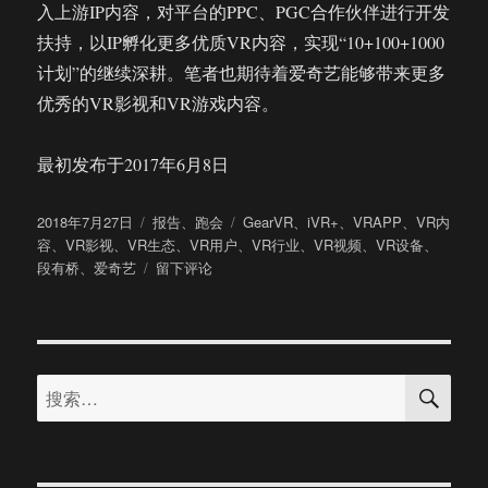
入上游IP内容，对平台的PPC、PGC合作伙伴进行开发
扶持，以IP孵化更多优质VR内容，实现“10+100+1000
计划”的继续深耕。笔者也期待着爱奇艺能够带来更多
优秀的VR影视和VR游戏内容。
最初发布于2017年6月8日
发
分
标
2018年7月27日
报告
、
跑会
GearVR
、
iVR+
、
VRAPP
、
VR内
布
类
签
容
、
VR影视
、
VR生态
、
VR用户
、
VR行业
、
VR视频
、
VR设备
、
于
于
段有桥
、
爱奇艺
留下评论
解
读
爱
奇
搜
艺
搜
索
iVR+2017
索：
产
业
白