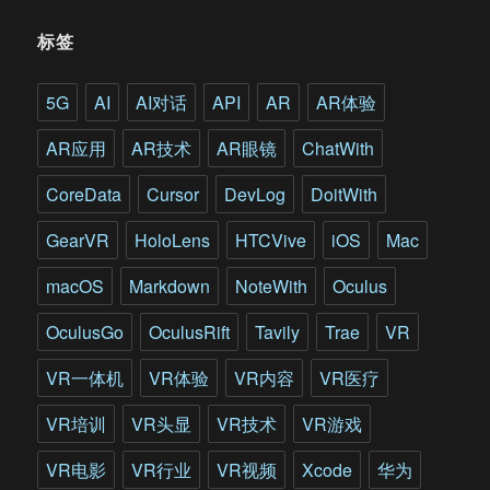
皮
书
标签
你
是
当
5G
AI
AI对话
API
AR
AR体验
前
VR
AR应用
AR技术
AR眼镜
ChatWith
的
核
CoreData
Cursor
DevLog
DoitWith
心
用
GearVR
HoloLens
HTCVive
iOS
Mac
户
吗?
macOS
Markdown
NoteWith
Oculus
OculusGo
OculusRift
Tavily
Trae
VR
VR一体机
VR体验
VR内容
VR医疗
VR培训
VR头显
VR技术
VR游戏
VR电影
VR行业
VR视频
Xcode
华为