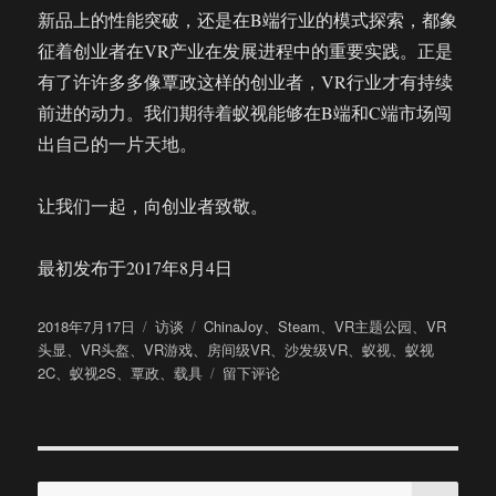
新品上的性能突破，还是在B端行业的模式探索，都象
征着创业者在VR产业在发展进程中的重要实践。正是
有了许许多多像覃政这样的创业者，VR行业才有持续
前进的动力。我们期待着蚁视能够在B端和C端市场闯
出自己的一片天地。
让我们一起，向创业者致敬。
最初发布于2017年8月4日
发
分
标
2018年7月17日
访谈
ChinaJoy
、
Steam
、
VR主题公园
、
VR
布
类
签
头显
、
VR头盔
、
VR游戏
、
房间级VR
、
沙发级VR
、
蚁视
、
蚁视
于
于
2C
、
蚁视2S
、
覃政
、
载具
留下评论
专
访
蚁
视
搜
CEO
搜