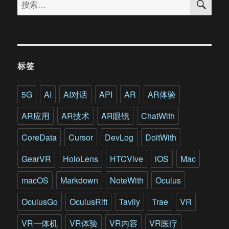
索
覃
索：
政：
B
端
C
端
标签
两
手
抓
5G
AI
AI对话
API
AR
AR体验
用
差
AR应用
AR技术
AR眼镜
ChatWith
异
化
CoreData
Cursor
DevLog
DoitWith
与
行
GearVR
HoloLens
HTCVive
iOS
Mac
业
巨
macOS
Markdown
NoteWith
Oculus
头
竞
OculusGo
OculusRift
Tavily
Trae
VR
争
VR一体机
VR体验
VR内容
VR医疗