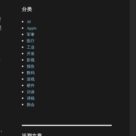
分类
要
AI
是
Apple
军事
医疗
工业
开发
影视
新
报告
数码
游戏
硬件
访谈
译稿
跑会
，
，
近期文章