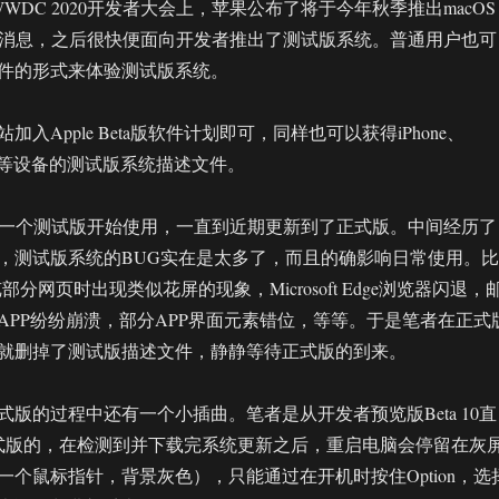
WDC 2020开发者大会上，苹果公布了将于今年秋季推出macOS
ur的消息，之后很快便面向开发者推出了测试版系统。普通用户也可
件的形式来体验测试版系统。
入Apple Beta版软件计划即可，同样也可以获得iPhone、
Watch等设备的测试版系统描述文件。
r的第一个测试版开始使用，一直到近期更新到了正式版。中间经历了
，测试版系统的BUG实在是太多了，而且的确影响日常使用。比
浏览部分网页时出现类似花屏的现象，Microsoft Edge浏览器闪退，
APP纷纷崩溃，部分APP界面元素错位，等等。于是笔者在正式
就删掉了测试版描述文件，静静等待正式版的到来。
版的过程中还有一个小插曲。笔者是从开发者预览版Beta 10直
.1正式版的，在检测到并下载完系统更新之后，重启电脑会停留在灰
一个鼠标指针，背景灰色），只能通过在开机时按住Option，选