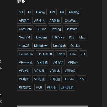
标签
5G
AI
AI对话
API
AR
AR体验
AR应用
AR技术
AR眼镜
ChatWith
CoreData
Cursor
DevLog
DoitWith
GearVR
HoloLens
HTCVive
iOS
Mac
macOS
Markdown
NoteWith
Oculus
OculusGo
OculusRift
Tavily
Trae
VR
邮
VR一体机
VR体验
VR内容
VR医疗
版
VR培训
VR头显
VR技术
VR游戏
VR电影
VR行业
VR视频
Xcode
华为
增强现实
开发
模拟器
虚拟现实
屏
择