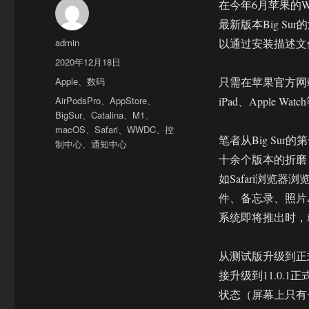
在今年6月苹果的W
最新版本Big S
作
admin
以通过安装描述文
者
发
2020年12月18日
布
分
Apple
、
数码
只需在苹果官方网站加
于
类
标
AirPodsPro
、
AppStore
、
iPad、Apple 
签
BigSur
、
Catalina
、
M1
、
macOS
、
Safari
、
WWDC
、
控
笔者从Big Su
制中心
、
通知中心
十余个版本的折磨
如Safari浏览器
件、备忘录、照片
系统即将推出时，
从测试版升级到正式
接升级到11.0
状态（屏幕上只有