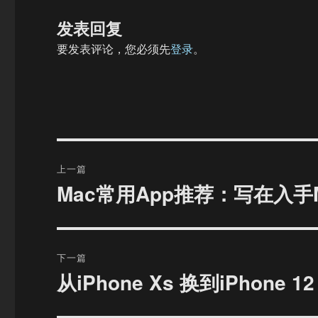
发表回复
要发表评论，您必须先
登录
。
文
上一篇
章
Mac常用App推荐：写在入手Ma
上
篇
导
文
航
章：
下一篇
从iPhone Xs 换到iPhone
下
篇