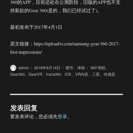
360的APP，目前还处在公测阶段，旧版的APP也不支
持新款的Gear 360(是的，我们已经试过了)。
最初发布于2017年4月1日
原文链接：https://uploadvr.com/samsung-gear-360-2017-
first-impressions/
作
发
分
标
admin
2018年8月14日
硬件
、
译稿
360°相机
、
者
布
类
签
Gear360
、
GearVR
、
Insta360
、
iOS
、
VR内容
、
三星
、
传感器
于
发表回复
要发表评论，您必须先
登录
。