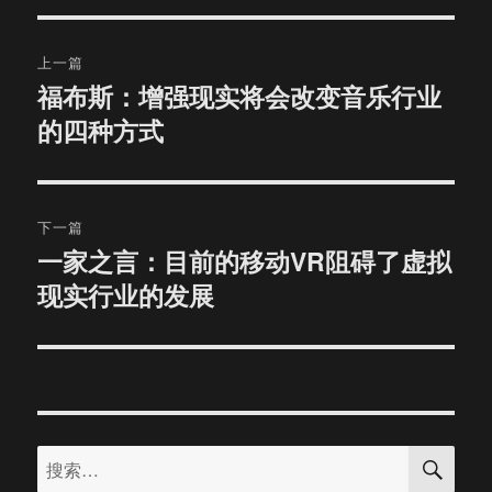
文
上一篇
章
福布斯：增强现实将会改变音乐行业
上
的四种方式
篇
导
文
航
章：
下一篇
一家之言：目前的移动VR阻碍了虚拟
下
现实行业的发展
篇
文
章：
搜
搜
索
索：