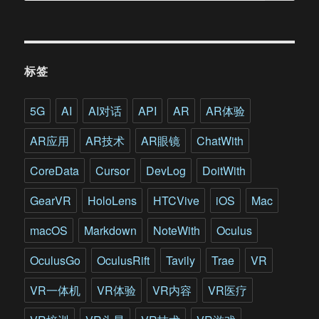
标签
5G
AI
AI对话
API
AR
AR体验
AR应用
AR技术
AR眼镜
ChatWith
CoreData
Cursor
DevLog
DoitWith
GearVR
HoloLens
HTCVive
iOS
Mac
macOS
Markdown
NoteWith
Oculus
OculusGo
OculusRift
Tavily
Trae
VR
VR一体机
VR体验
VR内容
VR医疗