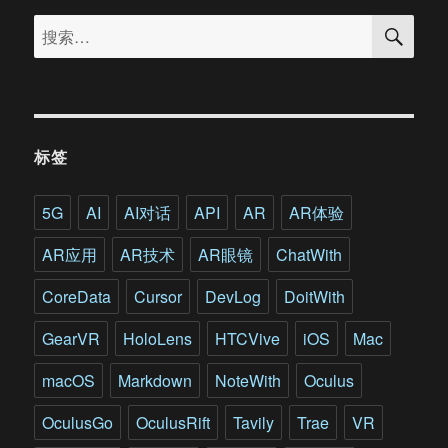
搜
Gear
搜
索
360
索：
相
机
上
手
体
标签
验：
VR
内
5G
AI
AI对话
API
AR
AR体验
容
需
AR应用
AR技术
AR眼镜
ChatWith
要
先
CoreData
Cursor
DevLog
DoitWith
上
量?
GearVR
HoloLens
HTCVive
iOS
Mac
macOS
Markdown
NoteWith
Oculus
OculusGo
OculusRift
Tavily
Trae
VR