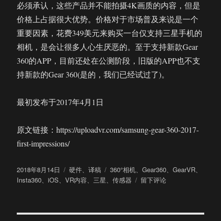
必须承认，这些产品并不能拍摄4K画质的内容，但是
价格上占据很大优势。价格对于市场普及来说是一个
重要因素，花费349美元来购买一台仅支持三星手机的
相机，是会让很多人心生厌恶的。至于支持新款Gear
360的APP，目前还处在公测阶段，旧版的APP也不支
持新款的Gear 360(是的，我们已经试过了)。
最初发布于2017年4月1日
原文链接：https://uploadvr.com/samsung-gear-360-2017-
first-impressions/
发
分
标
2018年8月14日
硬件
、
译稿
360°相机
、
Gear360
、
GearVR
、
布
类
签
于
Insta360
、
iOS
、
VR内容
、
三星
、
传感器
留下评论
于
新
款
三
星