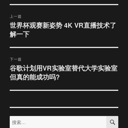
文
上一篇
章
世界杯观赛新姿势 4K VR直播技术了
上
解一下
篇
导
文
航
章：
下一篇
谷歌计划用VR实验室替代大学实验室
下
但真的能成功吗?
篇
文
章：
搜
搜
索
索：