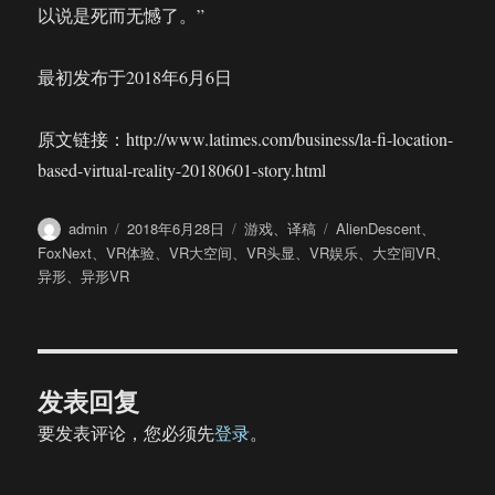
以说是死而无憾了。”
最初发布于2018年6月6日
原文链接：http://www.latimes.com/business/la-fi-location-
based-virtual-reality-20180601-story.html
作
发
分
标
admin
2018年6月28日
游戏
、
译稿
AlienDescent
、
者
布
类
签
FoxNext
、
VR体验
、
VR大空间
、
VR头显
、
VR娱乐
、
大空间VR
、
于
异形
、
异形VR
发表回复
要发表评论，您必须先
登录
。