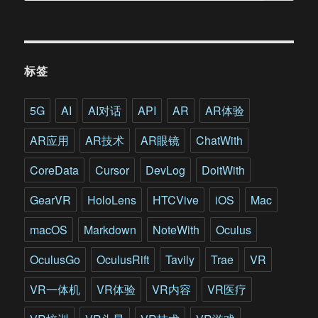
标签
5G
AI
AI对话
API
AR
AR体验
AR应用
AR技术
AR眼镜
ChatWith
CoreData
Cursor
DevLog
DoitWith
GearVR
HoloLens
HTCVive
iOS
Mac
macOS
Markdown
NoteWith
Oculus
OculusGo
OculusRift
Tavily
Trae
VR
VR一体机
VR体验
VR内容
VR医疗