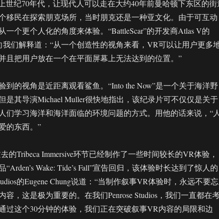
r”设定在上世纪70年代，让现代人可以走在大约40年前曼哈顿下东区的街
个移民在探索朋克场所，当时朋克还是一种亚文化。由于可互动
个更个人化的角度来体验。“BattleScar”的开发商Atlas V的
olhuer向我们解释道：“从一个创造性的视角来看，VR可以让用户更多
并且把用户放在一个在平面屏幕上无法达到的位置。”
到的视角是近距离观看鲨鱼。“Into the Now”是一个关于海洋野
是其导演Michael Muller很快地指出，该纪录片可不仅仅是关于
人们学习海洋和海洋面临的环境问题的方式。用他的话来说，“
爱的东西。”
ios在过去的Tribeca Immersive环节已经制作了一些时间较长的VR体验，
rden’s Wake: Tide’s Fall”宣告回归，该体验时长达到了惊人的
 Studios的Eugene Chung说道：“当制作叙事VR体验时，永远不要忘
，这是极为重要的。在我们Penrose Studios，我们一直都在
通过这个30分钟的体验，我们正在突破叙事VR内容的局限和边