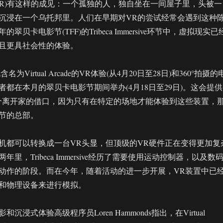
VR)有这样的成见：一个孤独的人，独自坐在一间屋子里，头被一
沉浸在一个乌托邦里。人们在早期对VR的尝试经常会遇到这种
翠贝卡电影节(TFF)的Tribeca Immersive环节中，虚拟现实已
且更具社会性的体验。
sive包含名为Virtual Arcade的VR体验(从4月20日至28日)和360°拍摄的
都在本月的翠贝卡电影节期间举办(4月18日至29日)。这会提供
个离开家的借口，因为只有在特定的场地才能体验到这些装置，
节的总部。
机都可以转换成一台VR头显，但顶级的VR硬件正在变得更加复
里，Tribeca Immersive经历了需要使用运动控制器，以及数
动作的阶段。而在今年，随着活动的进一步开展，VR装置中已
和物理设备来进行模拟。
沉浸式体验高级程序员Loren Hammonds指出，在Virtual