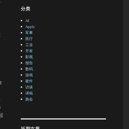
会
分类
AI
Apple
军事
放
医疗
工业
开发
影视
报告
数码
游戏
硬件
d
访谈
译稿
界
跑会
a
起
近期文章