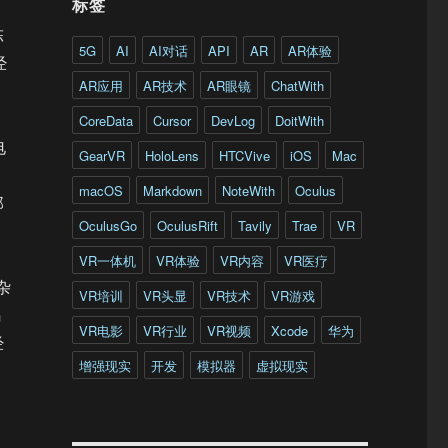
标签
陈
5G
AI
AI对话
API
AR
AR体验
经
AR应用
AR技术
AR眼镜
ChatWith
CoreData
Cursor
DevLog
DoitWith
电
GearVR
HoloLens
HTCVive
iOS
Mac
macOS
Markdown
NoteWith
Oculus
那
OculusGo
OculusRift
Tavily
Trae
VR
VR一体机
VR体验
VR内容
VR医疗
杂
VR培训
VR头显
VR技术
VR游戏
码
VR电影
VR行业
VR视频
Xcode
华为
经
增强现实
开发
模拟器
虚拟现实