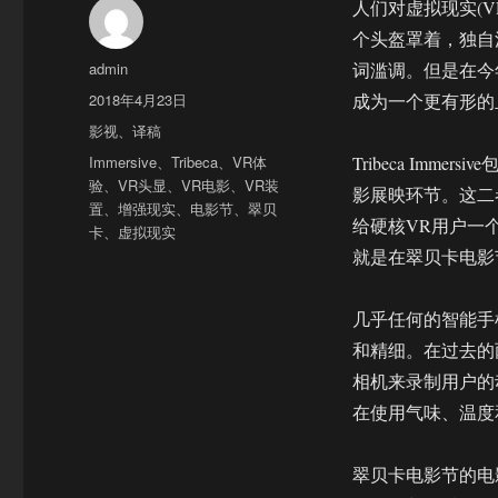
人们对虚拟现实(
个头盔罩着，独自
作
admin
词滥调。但是在今年的
者
发
2018年4月23日
成为一个更有形的
布
分
影视
、
译稿
于
类
标
Immersive
、
Tribeca
、
VR体
Tribeca Immer
签
验
、
VR头显
、
VR电影
、
VR装
影展映环节。这二者
置
、
增强现实
、
电影节
、
翠贝
给硬核VR用户一
卡
、
虚拟现实
就是在翠贝卡电影
几乎任何的智能手
和精细。在过去的两年
相机来录制用户的
在使用气味、温度
翠贝卡电影节的电影和