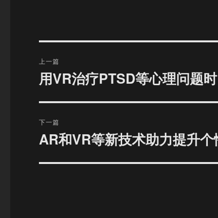
文
上一篇
章
用VR治疗PTSD等心理问题
上
篇
导
文
航
章：
下一篇
AR和VR等新技术助力提升
下
篇
文
章：