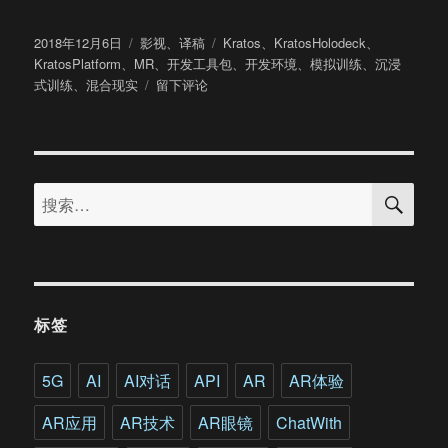
发
分
标
2018年12月6日
影视
、
译稿
Kratos
、
KratosHolodeck
、
布
类
签
KratosPlatform
、
MR
、
开发工具包
、
开发环境
、
模拟训练
、
沉浸
于
于
式训练
、
混合现实
留下评论
多
感
官
整
搜
合
搜
索
高
索：
度
模
块
化
基
标签
于
MR
的
5G
AI
AI对话
API
AR
AR体验
军
事
AR应用
AR技术
AR眼镜
ChatWith
模