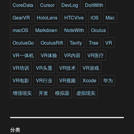
拟
CoreData
Cursor
DevLog
DoitWith
训
练
GearVR
HoloLens
HTCVive
iOS
Mac
平
台
macOS
Markdown
NoteWith
Oculus
即
将
OculusGo
OculusRift
Tavily
Trae
VR
亮
相
VR一体机
VR体验
VR内容
VR医疗
VR培训
VR头显
VR技术
VR游戏
VR电影
VR行业
VR视频
Xcode
华为
增强现实
开发
模拟器
虚拟现实
分类