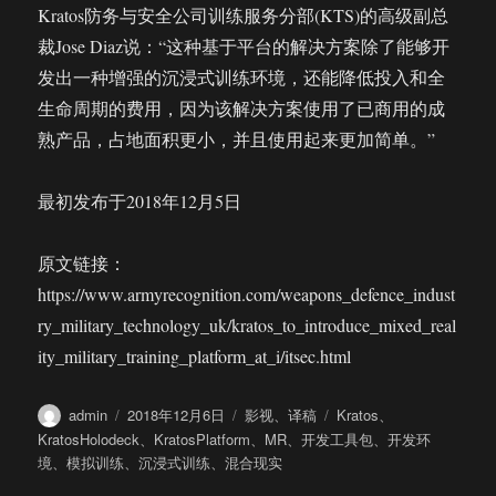
Kratos防务与安全公司训练服务分部(KTS)的高级副总
裁Jose Diaz说：“这种基于平台的解决方案除了能够开
发出一种增强的沉浸式训练环境，还能降低投入和全
生命周期的费用，因为该解决方案使用了已商用的成
熟产品，占地面积更小，并且使用起来更加简单。”
最初发布于2018年12月5日
原文链接：
https://www.armyrecognition.com/weapons_defence_indust
ry_military_technology_uk/kratos_to_introduce_mixed_real
ity_military_training_platform_at_i/itsec.html
作
发
分
标
admin
2018年12月6日
影视
、
译稿
Kratos
、
者
布
类
签
KratosHolodeck
、
KratosPlatform
、
MR
、
开发工具包
、
开发环
于
境
、
模拟训练
、
沉浸式训练
、
混合现实