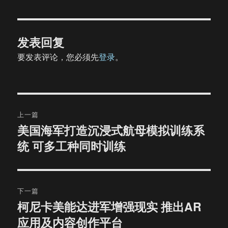
发表回复
要发表评论，您必须先
登录
。
文
上一篇
章
美国海军打造沉浸式航母模拟训练系
上
统 可多工种同时训练
篇
导
文
航
章：
下一篇
柯尼卡美能达进军增强现实 推出AR
下
应用及内容创作平台
篇