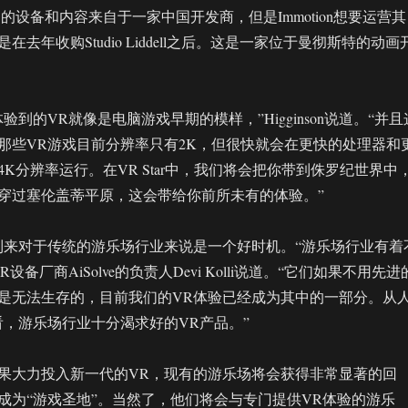
r采用的设备和内容来自于一家中国开发商，但是Immotion想要运营其
去年收购Studio Liddell之后。这是一家位于曼彻斯特的动画
验到的VR就像是电脑游戏早期的模样，”Higginson说道。“并且
那些VR游戏目前分辨率只有2K，但很快就会在更快的处理器和
K分辨率运行。在VR Star中，我们将会把你带到侏罗纪世界中
穿过塞伦盖蒂平原，这会带给你前所未有的体验。”
到来对于传统的游乐场行业来说是一个好时机。“游乐场行业有着
设备厂商AiSolve的负责人Devi Kolli说道。“它们如果不用先进
是无法生存的，目前我们的VR体验已经成为其中的一部分。从
看，游乐场行业十分渴求好的VR产品。”
，如果大力投入新一代的VR，现有的游乐场将会获得非常显著的回
成为“游戏圣地”。当然了，他们将会与专门提供VR体验的游乐