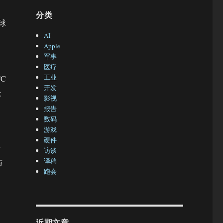
分类
球
AI
Apple
军事
医疗
工业
C
开发
处
影视
报告
数码
游戏
硬件
量
访谈
译稿
与
跑会
，
近期文章