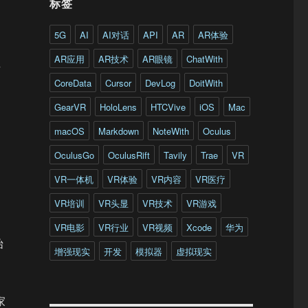
标签
5G
AI
AI对话
API
AR
AR体验
AR应用
AR技术
AR眼镜
ChatWith
有
CoreData
Cursor
DevLog
DoitWith
GearVR
HoloLens
HTCVive
iOS
Mac
macOS
Markdown
NoteWith
Oculus
OculusGo
OculusRift
Tavily
Trae
VR
VR一体机
VR体验
VR内容
VR医疗
VR培训
VR头显
VR技术
VR游戏
VR电影
VR行业
VR视频
Xcode
华为
始
增强现实
开发
模拟器
虚拟现实
家