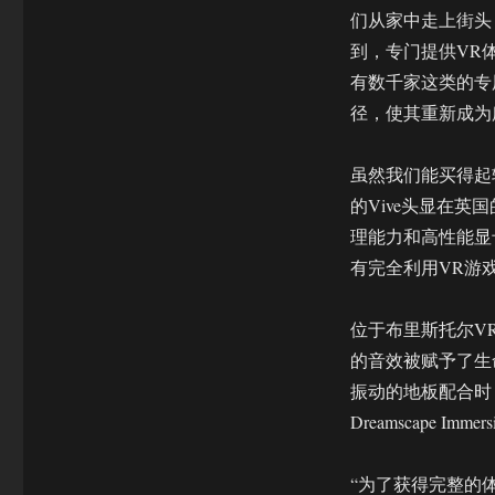
游
们从家中走上街头
乐
场
到，专门提供VR体
再
有数千家这类的专
度
径，使其重新成为所
复
苏
吗?
虽然我们能买得起
的Vive头显在英
理能力和高性能显
有完全利用VR游
位于布里斯托尔VR
的音效被赋予了生
振动的地板配合时
Dreamscape 
“为了获得完整的体