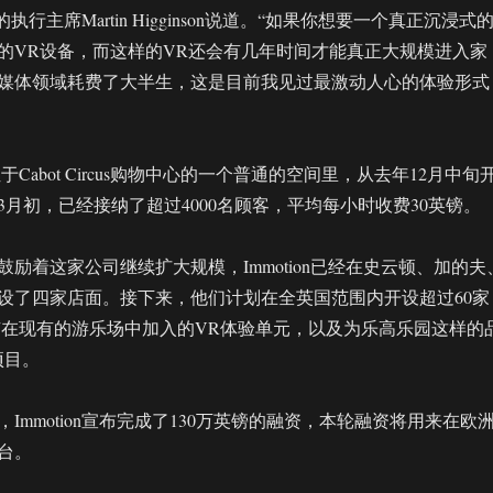
司的执行主席Martin Higginson说道。“如果你想要一个真正沉浸式
的VR设备，而这样的VR还会有几年时间才能真正大规模进入家
媒体领域耗费了大半生，这是目前我见过最激动人心的体验形式
面位于Cabot Circus购物中心的一个普通的空间里，从去年12月中旬
月初，已经接纳了超过4000名顾客，平均每小时收费30英镑。
励着这家公司继续扩大规模，Immotion已经在史云顿、加的夫
设了四家店面。接下来，他们计划在全英国范围内开设超过60家
外还有在现有的游乐场中加入的VR体验单元，以及为乐高乐园这样的
项目。
Immotion宣布完成了130万英镑的融资，本轮融资将用来在欧
台。