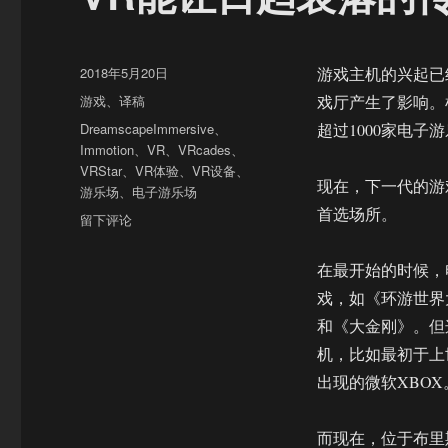
发
2018年5月20日
游戏主机的兴起已
布
分
游戏
、
译稿
戏厅产生了影响。根
于
类
标
DreamscapeImmersive
、
超过1000家电子
签
Immotion
、
VR
、
VRcades
、
VRStar
、
VR体验
、
VR设备
、
现在，下一代的游
游乐场
、
电子游乐场
首选场所。
于
留下评论
VR
能
在最开始的时候，
让
戏，如《环游世界
日
趋
和《大金刚》。但
衰
机，比如最初于上世
落
出现的微软XBOX
的
传
统
而现在，位于布里斯