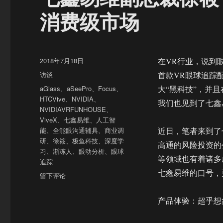
消费级市场
发
2018年7月18日
在VR行业，说到
布
分
访谈
首款VR眼球追踪配
于
类
标
aGlass
、
aSeePro
、
Focus
、
大“黑科技”，并且
签
HTCVive
、
NVIDIA
、
我们也见到了七鑫
NVIDIAVRFUNHOUSE
、
ViveX
、
七鑫易维
、
人工智
能
、
全能眼沟通辅具
、
商业调
近日，笔者来到了
研
、
徐筱
、
极鱼科技
、
深度学
高通的风险投资的
习
、
渐冻人
、
眼动分析
、
眼球
等领域也有着诸多
追踪
七鑫易维的口号，
于
留下评论
七
鑫
产品体验：超乎想
易
维