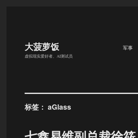
大菠萝饭
军事
虚拟现实爱好者、AI测试员
标签：
aGlass
七鑫易维副总裁徐筱