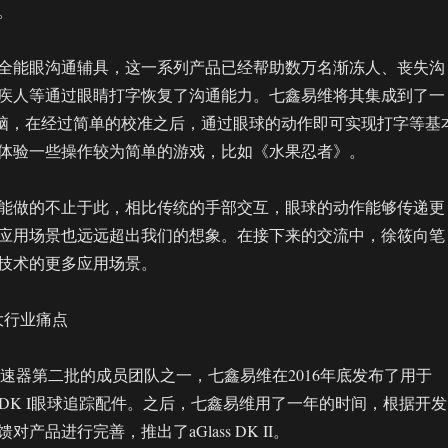
。
全能眼沟通辅具，这一系列产品已经帮助数万名渐冻人、丧失沟
疾人等通过眼睛打字恢复了沟通能力。七鑫易维将其集成到了一
平板电脑，在经过简单的校准之后，通过眼球的动作即可实现打字等基
体验一些操作较为简单的游戏，比如《水果忍者》。
能做的不止于此，相比传统的手部交互，眼球的动作能够传递更
应用场景也远远超出我们的想象。在接下来的交流中，徐筱向笔
技术的更多应用场景。
大行业痛点
e X加速器第二批的成员团队之一，七鑫易维在2016年底发布了用于
Glass DK I眼球追踪配件。之后，七鑫易维用了一年的时间，根据开发
产品进行完善，推出了aGlass DK II。