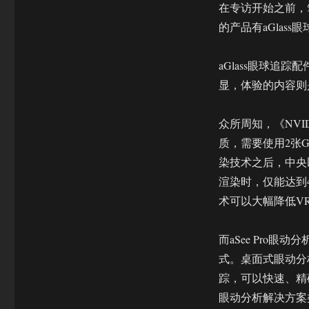
副
在专访开始之前，
总
的产品有aGlass
裁
徐
筱：
aGlass眼球追踪配
眼
显，体验的内容则是NV
球
追
踪
众所周知，《NVID
技
质，需要使用2张G
术
染技术之后，中央
终
将
渲染时，仅能达到
进
术可以大幅降低V
入
消
费
而aSee Pro
级
式。桌面式眼动分
市
踪，可以快速、精确
场
眼动分析解决方案