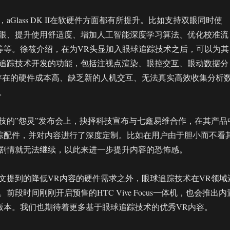
aGlass DK II在软硬件方面都有所提升。比如支持双眼同时使
眼、提升使用舒适度、增加人工智能深度学习算法、优化校准流
口等等。徐筱介绍，在为VR头显加入眼球追踪技术之后，可以为其
追踪技术开发的功能，包括注视点渲染、眼控交互、眼动数据分
存在的硬件成本高、缺乏新的人机交互、无法真实高效收集分析
。
技的”怨灵”发布会上，抉择科技宣布与七鑫易维合作，在其产品
眼球追踪配件，并对内容进行了深度定制。比如在用户由于胆小而不看
剧情就无法继续，以此来进一步提升内容的恐怖感。
文提到的降低VR内容的硬件需求之外，眼球追踪技术在VR领域
前段时间刚刚开启预售的HTC Vive Focus一体机，也会推出内
高配版本。我们也期待着更多基于眼球追踪技术的优秀VR内容。