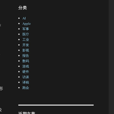
分类
AI
Apple
头
军事
医疗
工业
开发
影视
渲
报告
数码
游戏
硬件
访谈
译稿
跑会
形
较
近期文章