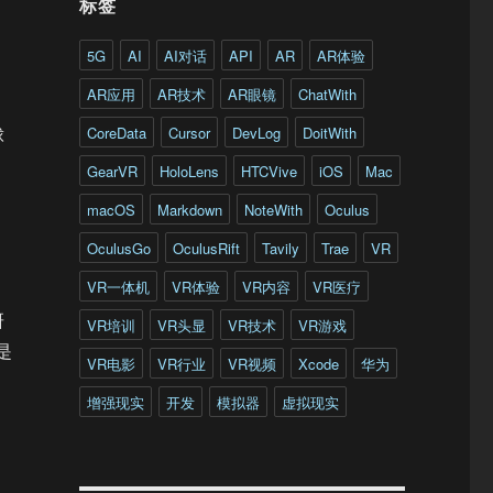
标签
5G
AI
AI对话
API
AR
AR体验
AR应用
AR技术
AR眼镜
ChatWith
CoreData
Cursor
DevLog
DoitWith
球
GearVR
HoloLens
HTCVive
iOS
Mac
macOS
Markdown
NoteWith
Oculus
OculusGo
OculusRift
Tavily
Trae
VR
VR一体机
VR体验
VR内容
VR医疗
研
VR培训
VR头显
VR技术
VR游戏
是
VR电影
VR行业
VR视频
Xcode
华为
增强现实
开发
模拟器
虚拟现实