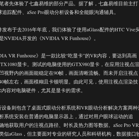
笔者先体验了七鑫易维的部分产品。据了解，七鑫易维目前主打
眼球追踪配件、aSee Pro眼动分析设备和全能眼沟通辅具。
件发布于去2016年年底，我们体验了使用aGlass配件的HTC Vive
IDIA开发的《NVIDIA VR Funhouse》。
IA VR Funhouse》是一款比较“吃显卡”的VR内容，要达到高画
TX1080显卡。测试的电脑使用的GTX980显卡，在应用注视点
凹视野内的画面能稳定在90帧，画面清晰流畅。而未开启注视点
40帧左右，画面模糊且卡顿明显。由此可见，使用注视点渲染技
R内容对电脑硬件，尤其是显卡的需求。
眼动分析设备则包含了桌面式眼动分析系统和VR眼动分析解决方案两种
析系统安装在普通的电脑显示器上，通过对用户眼球运动的追
地获取用户的注视点路径、时长及热力图等数据。aSee Pro VR
类似aGlass，但主要面对专业的研究人员和科研机构，数据接口