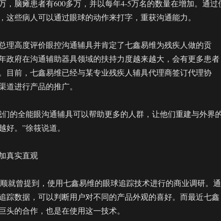
万，脑瘫患者有600多万，并以每年4-5万名的数量在增加。通过
，这些病人可以通过眼球的动作来打字，重获沟通能力。
务院总理高度评价眼控沟通辅具并肯定了七鑫易维为残疾人做的贡
年政府在沟通辅助器具领域的扶持力度越来越大，会有更多患者
。目前，七鑫易维已经与某专业残疾人辅具代理商签订代理协
渠道进行产品的推广。
我们的全能眼沟通辅具可以帮助更多的人群，让他们重建与外界
越好。”徐筱说道。
加真实直观
继顺就曾提到，使用七鑫易维的眼球追踪技术进行的商业调研。通
追踪数据，可以判断用户对不同的产品外观的喜好。而最近七鑫
巨头的合作，也是在使用这一技术。