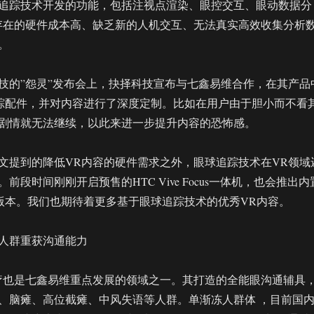
追踪技术开发的功能，包括注视点渲染、眼控交互、眼动数据分
存在的硬件成本高、缺乏新的人机交互、无法真实高效收集分析
。
技的”怨灵”发布会上，抉择科技宣布与七鑫易维合作，在其产品
眼球追踪配件，并对内容进行了深度定制。比如在用户由于胆小而不看
剧情就无法继续，以此来进一步提升内容的恐怖感。
文提到的降低VR内容的硬件需求之外，眼球追踪技术在VR领域
前段时间刚刚开启预售的HTC Vive Focus一体机，也会推出内
高配版本。我们也期待着更多基于眼球追踪技术的优秀VR内容。
人群重获沟通能力
疗也是七鑫易维重点发展的领域之一。其打造的全能眼沟通辅具
、脑瘫、高位截瘫、中风失语等人群。单渐冻人群体 ，目前国