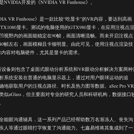
IDIA开发的《NVIDIA VR Funhouse》。
IA VR Funhouse》是一款比较“吃显卡”的VR内容，要达到高画
TX1080显卡。测试的电脑使用的GTX980显卡，在应用注视点
凹视野内的画面能稳定在90帧，画面清晰流畅。而未开启注视点
40帧左右，画面模糊且卡顿明显。由此可见，使用注视点渲染技
R内容对电脑硬件，尤其是显卡的需求。
眼动分析设备则包含了桌面式眼动分析系统和VR眼动分析解决方案两种
析系统安装在普通的电脑显示器上，通过对用户眼球运动的追
地获取用户的注视点路径、时长及热力图等数据。aSee Pro VR
类似aGlass，但主要面对专业的研究人员和科研机构，数据接口
。
全能眼沟通辅具，这一系列产品已经帮助数万名渐冻人、丧失沟
疾人等通过眼睛打字恢复了沟通能力。七鑫易维将其集成到了一