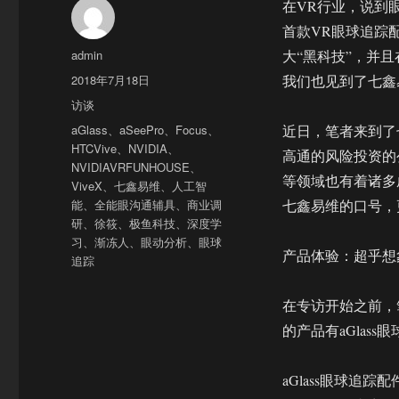
在VR行业，说到
首款VR眼球追踪配
作
admin
大“黑科技”，并且
者
发
2018年7月18日
我们也见到了七鑫
布
分
访谈
于
类
标
aGlass
、
aSeePro
、
Focus
、
近日，笔者来到了
签
HTCVive
、
NVIDIA
、
高通的风险投资的
NVIDIAVRFUNHOUSE
、
等领域也有着诸多
ViveX
、
七鑫易维
、
人工智
能
、
全能眼沟通辅具
、
商业调
七鑫易维的口号，
研
、
徐筱
、
极鱼科技
、
深度学
习
、
渐冻人
、
眼动分析
、
眼球
产品体验：超乎想
追踪
在专访开始之前，
的产品有aGlass
aGlass眼球追踪配