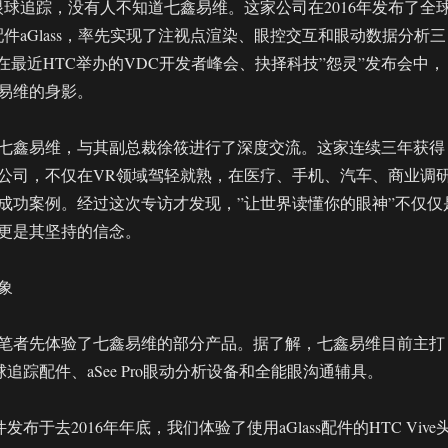
眼球追踪，没有人不知道七鑫易维。这家公司在2016年发布了全
件aGlass，率先实现了注视点渲染、眼控交互和眼动数据分析三
在最近HTC举办的VDC开发者峰会、抉择科技”怨灵”发布会中，
易维的身影。
七鑫易维，与其副总裁徐筱进行了深度交流。这家连续三年获得
公司，不仅在VR领域驾轻就熟，在医疗、手机、汽车、商业调
成功案例。经过这次专访才发现，”让世界读懂你的眼神”不仅仅
更是其坚持的信念。
象
笔者先体验了七鑫易维的部分产品。据了解，七鑫易维目前主打
眼球追踪配件、aSee Pro眼动分析设备和全能眼沟通辅具。
件发布于去2016年年底，我们体验了使用aGlass配件的HTC Vive