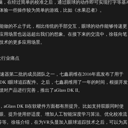
平板电脑，在经过简单的校准之后，通过眼球的动作即可实现打字等基
体验一些操作较为简单的游戏，比如《水果忍者》。
能做的不止于此，相比传统的手部交互，眼球的动作能够传递更
应用场景也远远超出我们的想象。在接下来的交流中，徐筱向笔
技术的更多应用场景。
大行业痛点
e X加速器第二批的成员团队之一，七鑫易维在2016年底发布了用于
Glass DK I眼球追踪配件。之后，七鑫易维用了一年的时间，根据开发
产品进行完善，推出了aGlass DK II。
aGlass DK II在软硬件方面都有所提升。比如支持双眼同时使
眼、提升使用舒适度、增加人工智能深度学习算法、优化校准流
口等等。徐筱介绍，在为VR头显加入眼球追踪技术之后，可以为其