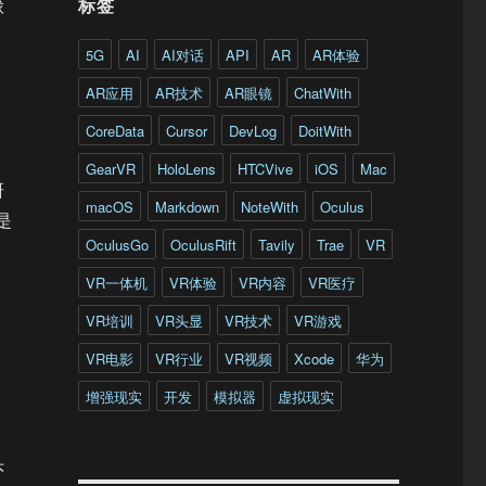
标签
球
5G
AI
AI对话
API
AR
AR体验
AR应用
AR技术
AR眼镜
ChatWith
CoreData
Cursor
DevLog
DoitWith
GearVR
HoloLens
HTCVive
iOS
Mac
研
macOS
Markdown
NoteWith
Oculus
是
OculusGo
OculusRift
Tavily
Trae
VR
VR一体机
VR体验
VR内容
VR医疗
VR培训
VR头显
VR技术
VR游戏
VR电影
VR行业
VR视频
Xcode
华为
增强现实
开发
模拟器
虚拟现实
头