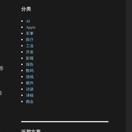
分类
AI
渲
Apple
军事
医疗
工业
开发
影视
报告
形
数码
游戏
硬件
访谈
较
译稿
跑会
近期文章