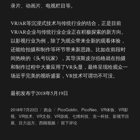
录片、动画片、电视栏目等。
VR/AR等沉浸式技术与传统行业的结合，正是目前
VR/AR企业与传统行业企业正在积极探索的新方向。
以影视行业为例，除了为观众带来全新的观看体验，
还能给拍摄和制作等环节带来新思路。比如在前段时
间热映的《头号玩家》，其导演斯皮尔伯格就在拍摄
和制作过程中大量应用了VR头显，最终呈现给观众一
场近乎完美的视听盛宴，VR技术可谓功不可没。
最初发布于2018年5月19日
发
分
标
2018年7月23日
跑会
PicoGoblin
、
PicoNeo
、
VR体验
、
VR影
布
类
签
视
、
VR技术
、
VR文创
、
VR游戏
、
七维科技
、
克一科技
、
影视节目
于
于
展
、
目力远方
、
西顾视频
留下评论
探
访