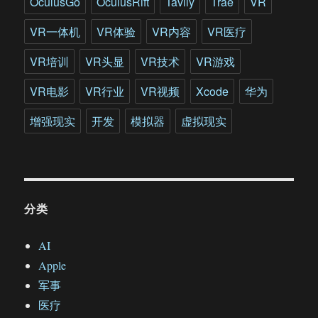
OculusGo
OculusRift
Tavily
Trae
VR
区
有
VR一体机
VR体验
VR内容
VR医疗
何
亮
VR培训
VR头显
VR技术
VR游戏
点?
VR电影
VR行业
VR视频
Xcode
华为
增强现实
开发
模拟器
虚拟现实
分类
AI
Apple
军事
医疗