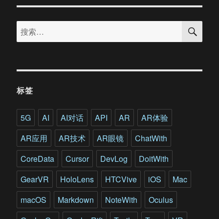
第
十
搜
五
搜
索
届
索：
中
国
国
际
影
标签
视
节
目
5G
AI
AI对话
API
AR
AR体验
展
首
AR应用
AR技术
AR眼镜
ChatWith
次
引
CoreData
Cursor
DevLog
DoitWith
入
的
GearVR
HoloLens
HTCVive
iOS
Mac
VR
特
macOS
Markdown
NoteWith
Oculus
色
展