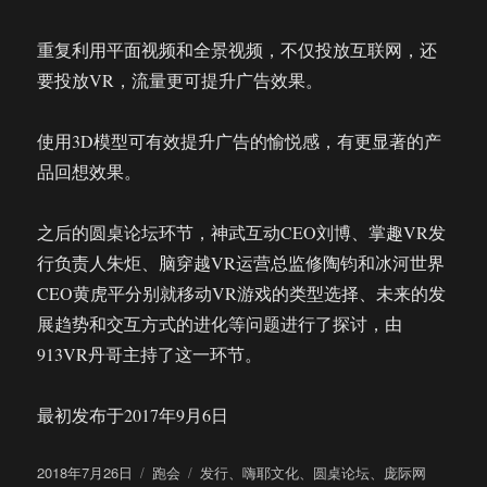
重复利用平面视频和全景视频，不仅投放互联网，还
要投放VR，流量更可提升广告效果。
使用3D模型可有效提升广告的愉悦感，有更显著的产
品回想效果。
之后的圆桌论坛环节，神武互动CEO刘博、掌趣VR发
行负责人朱炬、脑穿越VR运营总监修陶钧和冰河世界
CEO黄虎平分别就移动VR游戏的类型选择、未来的发
展趋势和交互方式的进化等问题进行了探讨，由
913VR丹哥主持了这一环节。
最初发布于2017年9月6日
发
分
标
2018年7月26日
跑会
发行
、
嗨耶文化
、
圆桌论坛
、
庞际网