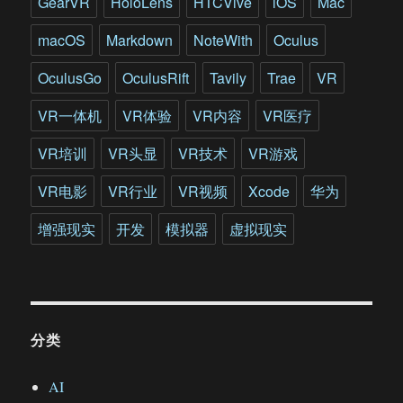
GearVR
HoloLens
HTCVive
iOS
Mac
为
CP
macOS
Markdown
NoteWith
Oculus
变
现
OculusGo
OculusRift
Tavily
Trae
VR
带
来
VR一体机
VR体验
VR内容
VR医疗
新
思
VR培训
VR头显
VR技术
VR游戏
路
VR电影
VR行业
VR视频
Xcode
华为
增强现实
开发
模拟器
虚拟现实
分类
AI