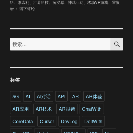
布
类
签
络
、
李宏利
、
汇界科技
、
沉浸感
、
神武互动
、
移动VR游戏
、
霍殿
于
于
岩
留下评论
移
动
VR
游
搜
戏
搜
索
开
索：
发
者
沙
龙
干
标签
货
记
录：
5G
AI
AI对话
API
AR
AR体验
发
行
AR应用
AR技术
AR眼镜
ChatWith
+广
告
CoreData
Cursor
DevLog
DoitWith
创
新