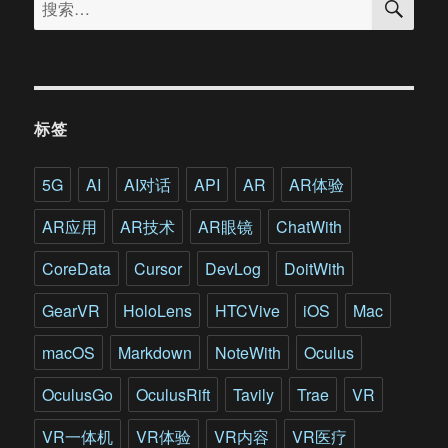
索
健
索：
康
领
域
带
来
标签
变
革!
牛
5G
AI
AI对话
API
AR
AR体验
津
大
AR应用
AR技术
AR眼镜
ChatWith
学
临
CoreData
Cursor
DevLog
DoitWith
床
心
GearVR
HoloLens
HTCVive
iOS
Mac
理
学
macOS
Markdown
NoteWith
Oculus
教
授
OculusGo
OculusRift
Tavily
Trae
VR
如
是
VR一体机
VR体验
VR内容
VR医疗