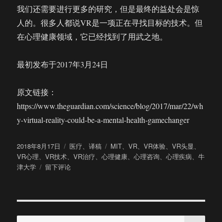
我们还需要进行更多的研究，但是最终的益处会是惊
人的。很多人都说VR是一项正在寻找目标的技术。但
在心理健康领域，它已经找到了用武之地。
最初发布于2017年3月24日
原文链接：
https://www.theguardian.com/science/blog/2017/mar/22/wh
y-virtual-reality-could-be-a-mental-health-gamechanger
发
分
标
2018年8月17日
医疗
、
译稿
MIT
、
VR
、
VR体验
、
VR头显
、
布
类
签
VR心理
、
VR技术
、
VR治疗
、
心理健康
、
心理咨询
、
心理疾病
、
牛
于
于
津大学
留下评论
VR
将
为
心
搜
理
搜