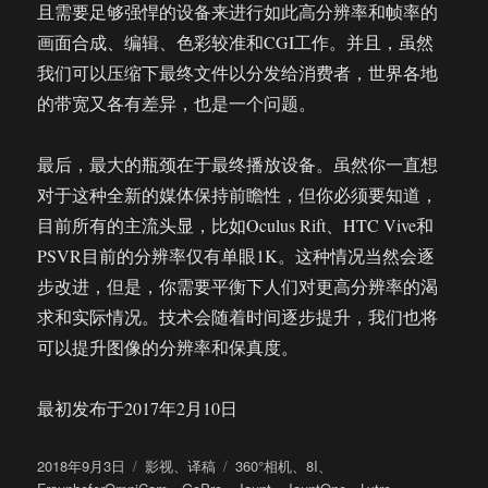
且需要足够强悍的设备来进行如此高分辨率和帧率的
画面合成、编辑、色彩较准和CGI工作。并且，虽然
我们可以压缩下最终文件以分发给消费者，世界各地
的带宽又各有差异，也是一个问题。
最后，最大的瓶颈在于最终播放设备。虽然你一直想
对于这种全新的媒体保持前瞻性，但你必须要知道，
目前所有的主流头显，比如Oculus Rift、HTC Vive和
PSVR目前的分辨率仅有单眼1K。这种情况当然会逐
步改进，但是，你需要平衡下人们对更高分辨率的渴
求和实际情况。技术会随着时间逐步提升，我们也将
可以提升图像的分辨率和保真度。
最初发布于2017年2月10日
发
分
标
2018年9月3日
影视
、
译稿
360°相机
、
8I
、
布
类
签