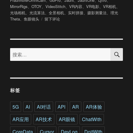
FraunhoferOmniCam
、
GoPro
、
Jaunt
、
JauntOne
、
Lytro
、
于
MirrorRigs
、
OTOY
、
VideoStitch
、
VR内容
、
VR电影
、
VR相机
、
光场相机
、
光流算法
、
全景相机
、
实时拼接
、
摄影测量法
、
理光
于
Theta
、
鱼眼镜头
留下评论
Jaunt
VR
电
影
搜
拍
搜
索
摄
索：
指
南
中
文
版
标签
第
二
章
5G
AI
AI对话
API
AR
AR体验
相
机
AR应用
AR技术
AR眼镜
ChatWith
(上)
CoreData
Cursor
DevLog
DoitWith