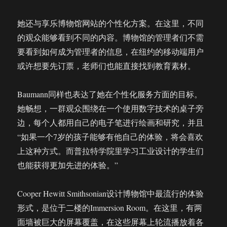
她还与享乐博物馆网站的个性化方案。在这里，不同
的观众能够看到不同的内容。博物馆的管理者们不需
要看到如何成为管理者的信息，在纽约的移动端用户
或许想要先订票，老师们也能直接找到教育素材。
Baumann同样也表达了她在个性化服务方面的目标。
她畅想，一群观众围绕在一个使用数字技术的桌子旁
边，每个人都用自己的电子笔进行绘画和研究，并且
“如果一个7岁的孩子能够有他自己的体验，将会喜欢
上这种方式。而普拉特学院里学习工业设计的学生们
也能获得更加先进的体验。”
Cooper Hewitt Smithsonian设计博物馆中最流行的体验
形式，是位于二楼的Immersion Room。在这里，有两
面墙被巨大的屏幕覆盖，在这些屏幕上轮流播放着各