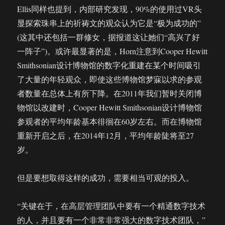
Ellis同样也提到，内部研究发现，90%的使用过VR头
显探索珠串上的祈祷文的观众认为它是“极为成功的”
(这其中还包括一群修女，据报道这让她们“高兴了好
一阵子”)。或许最显著的是，Horn注意到Cooper Hewitt
Smithsonian设计博物馆的数字化重建在某个时间吸引
了大量的年轻观众，即使这些博物馆梦寐以求的参观
者数量在总体上有所下降。在2011年我们暂时关闭博
物馆以改建时，Cooper Hewitt Smithsonian设计博物馆
参观者的平均年龄基本徘徊在60岁左右。而在博物馆
重新开启之后，在2014年12月，平均年龄陡将至27
岁。
但是要想取得这样的成功，需要相当可观的投入。
“关键在于，在高层管理团队中要有一个精通数字技术
的人，并且要有一个非常非常强大的数字技术团队，”