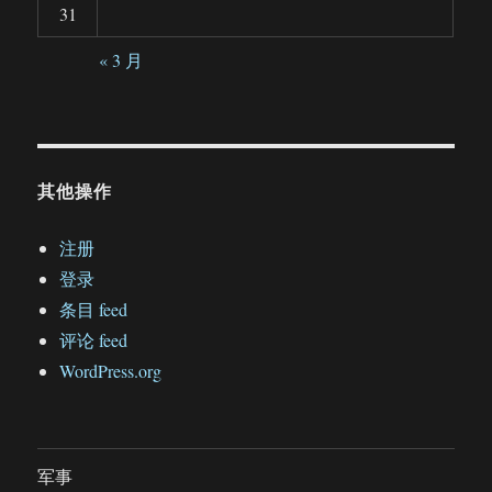
31
« 3 月
其他操作
注册
登录
条目 feed
评论 feed
WordPress.org
军事