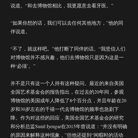
说道。“和去博物馆相比，我更愿意去看牙医。”
“如果你想的话，我们可以去任何其他地方，”他的同
伴说道。
“不了，就这样吧。”他打断了同伴的话。“我坚信人们
对博物馆并不感兴趣，他们去博物馆只是因为这是一
种‘必须’。”
并不是只有这一个人持有这种疑问。最近的来自美国
全国艺术基金会的报告指出，在过去的20年间，参观
博物馆的美国成年人降低了8个百分点，并且年龄在20
岁和30岁左右的千禧一代去博物馆的频率也急剧下
降。作为对这些的回应，美国全国艺术基金会的研究
和分析总监Sunil Iyengar在2015年曾说道：“并没有明确
的原因来解释这种现象，”但他还提到“闲暇时的活动