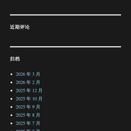
近期评论
归档
2026 年 3 月
2026 年 2 月
2025 年 12 月
2025 年 10 月
2025 年 9 月
2025 年 8 月
2025 年 7 月