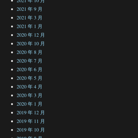
2021 年 10 月
2021 年 9 月
2021 年 3 月
2021 年 1 月
2020 年 12 月
2020 年 10 月
2020 年 8 月
2020 年 7 月
2020 年 6 月
2020 年 5 月
2020 年 4 月
2020 年 3 月
2020 年 1 月
2019 年 12 月
2019 年 11 月
2019 年 10 月