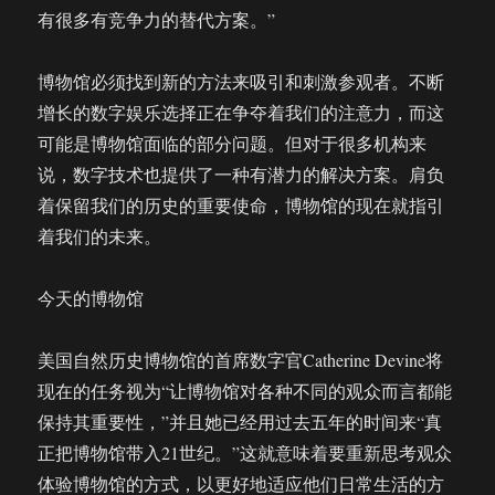
有很多有竞争力的替代方案。”
博物馆必须找到新的方法来吸引和刺激参观者。不断
增长的数字娱乐选择正在争夺着我们的注意力，而这
可能是博物馆面临的部分问题。但对于很多机构来
说，数字技术也提供了一种有潜力的解决方案。肩负
着保留我们的历史的重要使命，博物馆的现在就指引
着我们的未来。
今天的博物馆
美国自然历史博物馆的首席数字官Catherine Devine将
现在的任务视为“让博物馆对各种不同的观众而言都能
保持其重要性，”并且她已经用过去五年的时间来“真
正把博物馆带入21世纪。”这就意味着要重新思考观众
体验博物馆的方式，以更好地适应他们日常生活的方