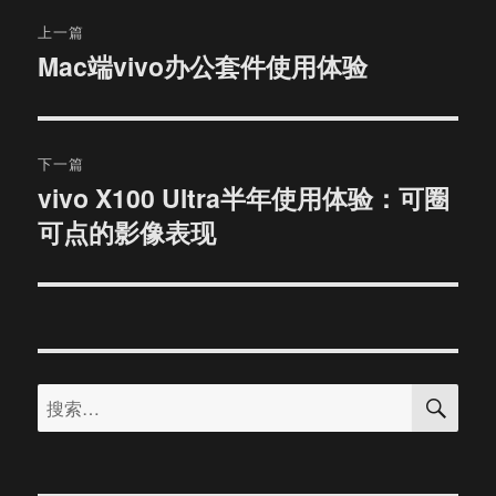
文
上一篇
章
Mac端vivo办公套件使用体验
上
篇
导
文
航
章：
下一篇
vivo X100 Ultra半年使用体验：可圈
下
可点的影像表现
篇
文
章：
搜
搜
索
索：