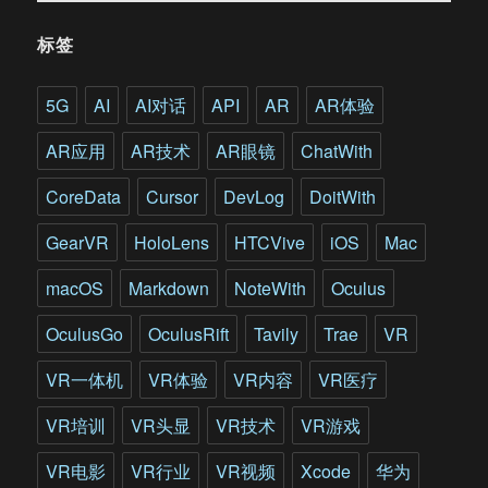
标签
5G
AI
AI对话
API
AR
AR体验
AR应用
AR技术
AR眼镜
ChatWith
CoreData
Cursor
DevLog
DoitWith
GearVR
HoloLens
HTCVive
iOS
Mac
macOS
Markdown
NoteWith
Oculus
OculusGo
OculusRift
Tavily
Trae
VR
VR一体机
VR体验
VR内容
VR医疗
VR培训
VR头显
VR技术
VR游戏
VR电影
VR行业
VR视频
Xcode
华为