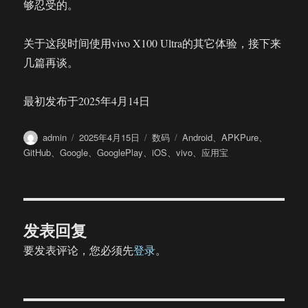
够忍受的。
关于这段时间使用vivo X100 Ultra的其它体验，接下来
几篇再谈。
最初发布于2025年4月14日
作
发
分
标
admin
2025年4月15日
数码
Android
、
APKPure
、
者
布
类
签
GitHub
、
Google
、
GooglePlay
、
iOS
、
vivo
、
应用宝
于
发表回复
要发表评论，您必须先
登录
。