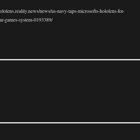
ns.reality.news/news/us-navy-taps-microsofts-hololens-for-
war-games-system-0193389/