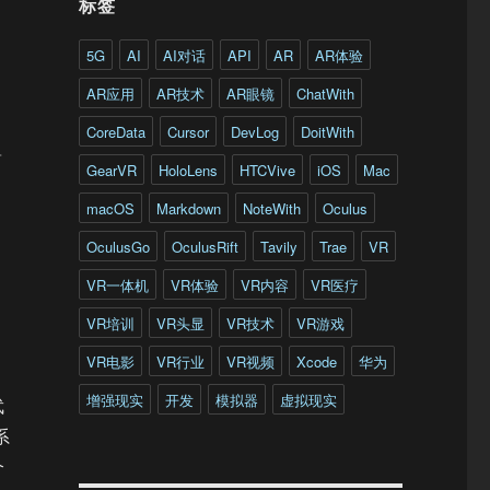
标签
5G
AI
AI对话
API
AR
AR体验
AR应用
AR技术
AR眼镜
ChatWith
CoreData
Cursor
DevLog
DoitWith
简
GearVR
HoloLens
HTCVive
iOS
Mac
macOS
Markdown
NoteWith
Oculus
OculusGo
OculusRift
Tavily
Trae
VR
VR一体机
VR体验
VR内容
VR医疗
VR培训
VR头显
VR技术
VR游戏
VR电影
VR行业
VR视频
Xcode
华为
增强现实
开发
模拟器
虚拟现实
武
系
个