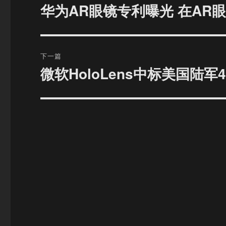
章
华为AR眼镜专利曝光 在AR
上
篇
导
文
航
章：
下一篇
微软HoloLens中标美国陆
下
篇
文
章：