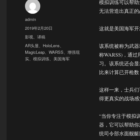
模拟训练可以帮助
无法营造出真正的
作
admin
者
发
2019年2月20日
这就是美国海军开发
布
分
影视
、
译稿
于
类
标
AR头显
、
HoloLens
、
该系统被称为武器增强现实评
签
MagicLeap
、
WARSS
、
增强现
称WARSS)，通
实
、
模拟训练
、
美国海军
习。该系统还会显
比来计算已开枪数
这样一来，士兵们
得更真实的战场感
“当你专注于模拟
器，它可以帮助你思
统司令部水面舰艇