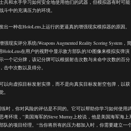
士兵和水手学习如何安全地使用他们的武器，但模拟器有时可能
战斗中的充满压力的环境。
出一种在HoloLens上运行的更逼真的增强现实模拟器的原因。
分系统(Weapons Augmented Reality Scoring System，
过用HoloLens在用户的视野中显示敌方部队的3D图像来模拟实弹演
示一个记分牌，该记分牌可以根据射击次数与未命中次数的百分
，击中次数以及得分。
可以向虚拟目标发射实弹，而不是向真实目标发射空包弹，以获
觉。
训练时，你对风险的评估是不同的。它可以帮助你学习如何使用
考环境，”美国海军的Steve Murray上校说，他是美国海军海上
部队的项目经理。“当你将所有的压力都加入时，你需要建立一