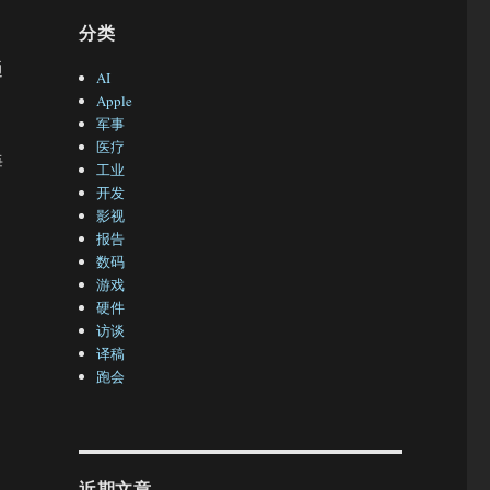
分类
通
AI
Apple
军事
医疗
海
工业
开发
影视
报告
数码
游戏
硬件
访谈
译稿
，
跑会
近期文章