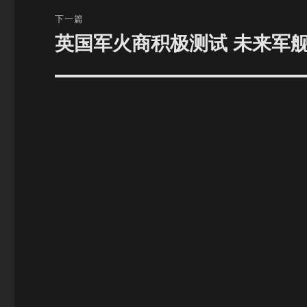
航
章：
下一篇
英国军火商积极测试 未来军舰
下
篇
文
章：