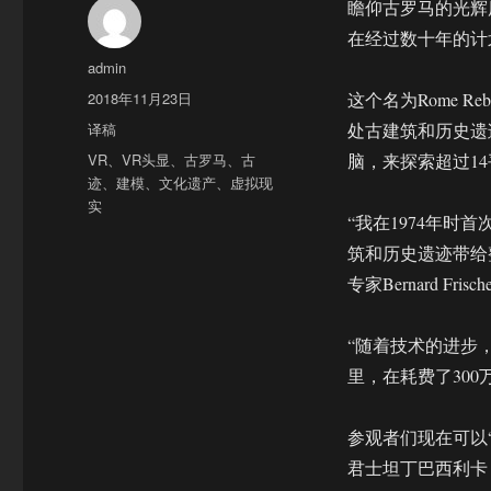
瞻仰古罗马的光辉
在经过数十年的计
作
admin
者
发
2018年11月23日
这个名为Rome R
布
分
译稿
处古建筑和历史遗
于
类
标
VR
、
VR头显
、
古罗马
、
古
脑，来探索超过1
签
迹
、
建模
、
文化遗产
、
虚拟现
实
“我在1974年
筑和历史遗迹带给
专家Bernard Fris
“随着技术的进步
里，在耗费了30
参观者们现在可以
君士坦丁巴西利卡