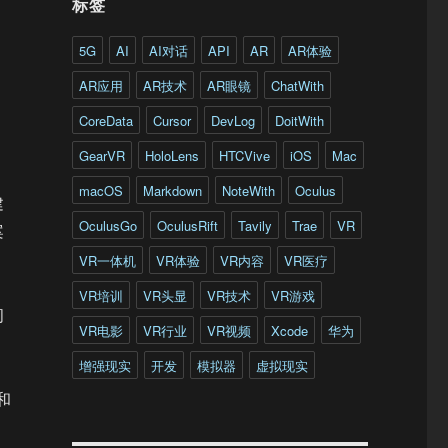
标签
5G
AI
AI对话
API
AR
AR体验
AR应用
AR技术
AR眼镜
ChatWith
CoreData
Cursor
DevLog
DoitWith
GearVR
HoloLens
HTCVive
iOS
Mac
macOS
Markdown
NoteWith
Oculus
建
OculusGo
OculusRift
Tavily
Trae
VR
案
VR一体机
VR体验
VR内容
VR医疗
VR培训
VR头显
VR技术
VR游戏
间
VR电影
VR行业
VR视频
Xcode
华为
增强现实
开发
模拟器
虚拟现实
和