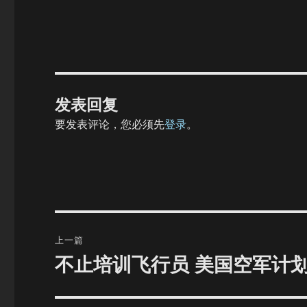
发表回复
要发表评论，您必须先
登录
。
文
上一篇
章
不止培训飞行员 美国空军计划
上
篇
导
文