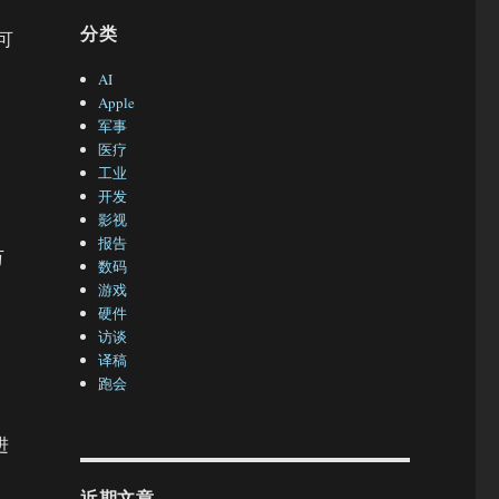
分类
可
AI
Apple
军事
医疗
工业
开发
影视
报告
万
数码
游戏
硬件
访谈
译稿
跑会
进
近期文章