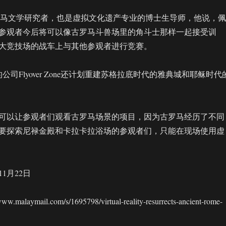
一个古罗马文学研究者，也是虚拟文化遗产专业的博士生导师，他说，佩
参观者今后将可以像古罗马斗兽场里的角斗士那样一起接受训
大竞技场的战车上与其他参观者进行竞赛。
n背后的公司Flyover Zone还计划重建苏格拉底时代的雅典城和耶稣时代
可以让参观者们观看古罗马场景的项目，因为古罗马经历了不同
要探索尼禄金殿和卡拉卡拉浴场的参观者们，只能在现场使用虚
11月22日
alaymail.com/s/1695798/virtual-reality-resurrects-ancient-rome-