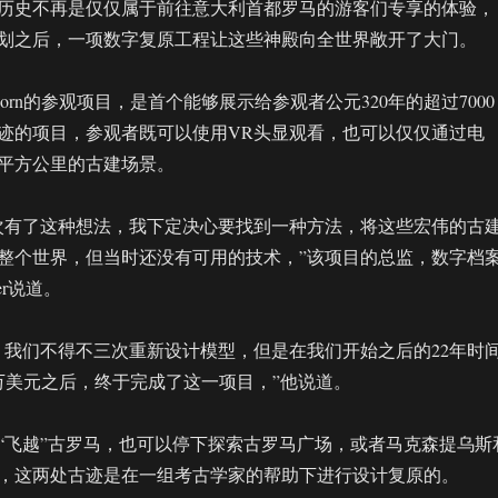
历史不再是仅仅属于前往意大利首都罗马的游客们专享的体验，
划之后，一项数字复原工程让这些神殿向全世界敞开了大门。
eborn的参观项目，是首个能够展示给参观者公元320年的超过7000
迹的项目，参观者既可以使用VR头显观看，也可以仅仅通过电
4平方公里的古建场景。
时首次有了这种想法，我下定决心要找到一种方法，将这些宏伟的古
整个世界，但当时还没有可用的技术，”该项目的总监，数字档
cher说道。
，我们不得不三次重新设计模型，但是在我们开始之后的22年时
0万美元之后，终于完成了这一项目，”他说道。
“飞越”古罗马，也可以停下探索古罗马广场，或者马克森提乌斯
，这两处古迹是在一组考古学家的帮助下进行设计复原的。