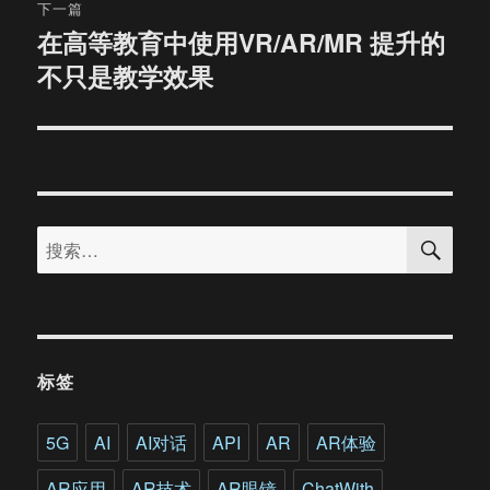
章：
下一篇
在高等教育中使用VR/AR/MR 提升的
下
不只是教学效果
篇
文
章：
搜
搜
索
索：
标签
5G
AI
AI对话
API
AR
AR体验
AR应用
AR技术
AR眼镜
ChatWith