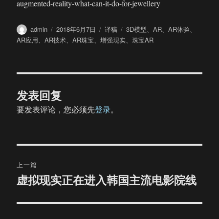
augmented-reality-what-can-it-do-for-jewellery
作
发
分
标
admin
2018年6月7日
译稿
3D模型
、
AR
、
AR体验
、
者
布
类
签
AR应用
、
AR技术
、
AR珠宝
、
增强现实
、
珠宝AR
于
发表回复
要发表评论，您必须先
登录
。
文
上一篇
章
虚拟现实正在进入韩国主流电影院线
上
篇
导
文
航