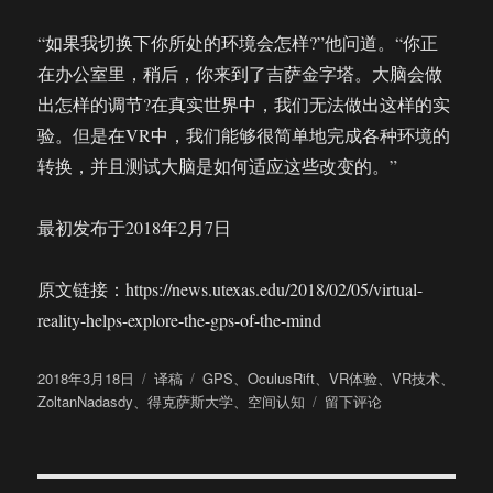
“如果我切换下你所处的环境会怎样?”他问道。“你正
在办公室里，稍后，你来到了吉萨金字塔。大脑会做
出怎样的调节?在真实世界中，我们无法做出这样的实
验。但是在VR中，我们能够很简单地完成各种环境的
转换，并且测试大脑是如何适应这些改变的。”
最初发布于2018年2月7日
原文链接：https://news.utexas.edu/2018/02/05/virtual-
reality-helps-explore-the-gps-of-the-mind
发
分
标
2018年3月18日
译稿
GPS
、
OculusRift
、
VR体验
、
VR技术
、
布
类
签
于
ZoltanNadasdy
、
得克萨斯大学
、
空间认知
留下评论
于
人
脑
怎
样