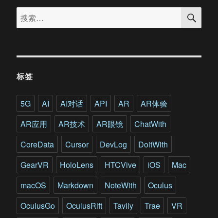
搜
实
搜
索
现
索：
对
空
间
的
认
标签
知?
VR
能
5G
AI
AI对话
API
AR
AR体验
够
助
AR应用
AR技术
AR眼镜
ChatWith
研
究
CoreData
Cursor
DevLog
DoitWith
人
员
GearVR
HoloLens
HTCVive
iOS
Mac
一
臂
macOS
Markdown
NoteWith
Oculus
之
力
OculusGo
OculusRift
Tavily
Trae
VR