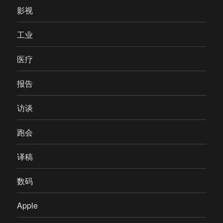
影视
工业
医疗
报告
访谈
跑会
译稿
数码
Apple