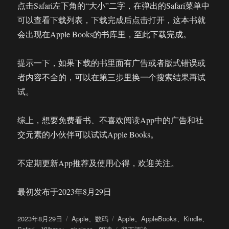
点击Safari左下角的“大小”二字，在弹出的Safari菜单中
可以查看下载列表，下载完成后点击打开，这本书就
会出现在Apple Books的书库里，至此下载完成。
提示一下，如果下载的书里面有广告或者版式错误或
者内容不全的，可以在第三步里换一个搜索结果再试
试。
综上，想要免费看书、不喜欢阅读App中的广告和社
交元素的小伙伴可以试试Apple Books。
不定期更新App推荐及使用心得，欢迎关注。
最初发布于2023年8月29日
发
分
标
2023年8月29日
Apple
、
数码
Apple
、
AppleBooks
、
Kindle
、
布
类
签
于