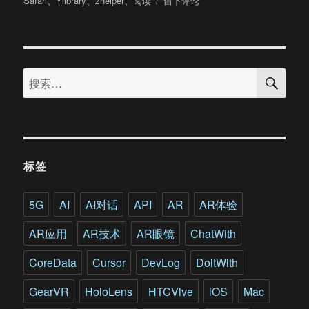
Safari
、
Ylibrary
、
zhelper
、
阅读
留下评论
于
Apple
Books
图
书
搜
App
搜
索
使
索：
用
体
验
标签
5G
AI
AI对话
API
AR
AR体验
AR应用
AR技术
AR眼镜
ChatWith
CoreData
Cursor
DevLog
DoitWith
GearVR
HoloLens
HTCVive
iOS
Mac