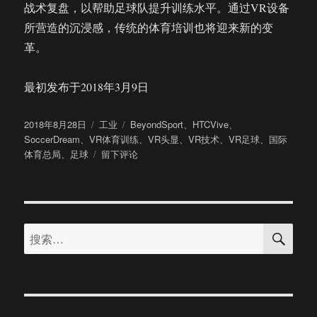
战术复盘，以帮助足球队提升训练水平。通过VR设备
所营造的沉浸感，传统的体育培训也将迎来新的变
革。
最初发布于2018年3月9日
发
分
标
2018年8月28日
工业
BeyondSport
、
HTCVive
、
布
类
签
SoccerDream
、
VR体育训练
、
VR头显
、
VR技术
、
VR足球
、
国际
于
于
体育总局
、
足球
留下评论
足
球
训
练
搜
新
搜
索
选
索：
择：
VR
为
足
球