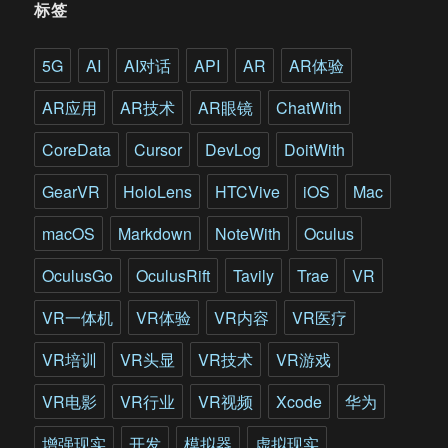
标签
训
练
提
5G
AI
AI对话
API
AR
AR体验
供
全
AR应用
AR技术
AR眼镜
ChatWith
新
方
CoreData
Cursor
DevLog
DoitWith
式
GearVR
HoloLens
HTCVive
iOS
Mac
macOS
Markdown
NoteWith
Oculus
OculusGo
OculusRift
Tavily
Trae
VR
VR一体机
VR体验
VR内容
VR医疗
VR培训
VR头显
VR技术
VR游戏
VR电影
VR行业
VR视频
Xcode
华为
增强现实
开发
模拟器
虚拟现实