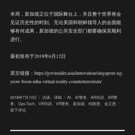
本周，新加坡正位于国际舞台上，并且整个世界将会
见证历史性的时刻。无论美国和朝鲜领导人的会面能
够有何成果，新加坡的公共安全部门都要确保其顺利
进行。
最初发布于2018年6月12日
原文链接：https://govinsider.asia/innovation/singapore-ng-
yeow-boon-mha-virtual-reality-counterterrorism/
发
分
标
2018年7月10日
访谈
、
译稿
AI
、
AI警务
、
AR培训
、
AR警
布
类
签
于
务
、
Ops-Tech
、
VR培训
、
VR警务
、
新加坡
、
特朗普
、
金正恩
于
专
留下评论
访
新
加
坡