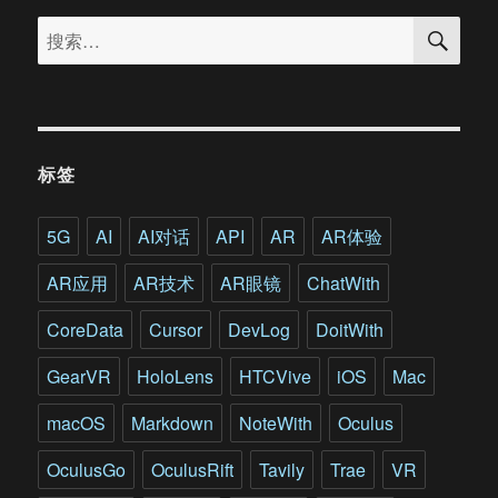
搜
内
搜
索
政
索：
部
技
术
总
监：
标签
用
VR/AR/
赋
5G
AI
AI对话
API
AR
AR体验
能
每
AR应用
AR技术
AR眼镜
ChatWith
个
警
CoreData
Cursor
DevLog
DoitWith
员
助
GearVR
HoloLens
HTCVive
iOS
Mac
力
朝
macOS
Markdown
NoteWith
Oculus
美
首
OculusGo
OculusRift
Tavily
Trae
VR
脑