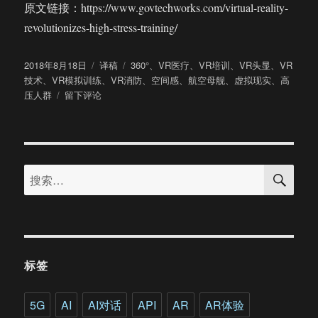
原文链接：https://www.govtechworks.com/virtual-reality-
revolutionizes-high-stress-training/
发
分
标
2018年8月18日
译稿
360°
、
VR医疗
、
VR培训
、
VR头显
、
VR
布
类
签
技术
、
VR模拟训练
、
VR消防
、
空间感
、
航空母舰
、
虚拟现实
、
高
于
于
压人群
留下评论
虚
拟
现
实
搜
将
搜
索
为
索：
高
压
人
群
的
标签
培
训
带
5G
AI
AI对话
API
AR
AR体验
来