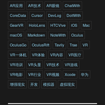
一
AR应用
AR技术
AR眼镜
ChatWith
场
空
CoreData
Cursor
DevLog
DoitWith
前
的
GearVR
HoloLens
HTCVive
iOS
Mac
革
命
macOS
Markdown
NoteWith
Oculus
OculusGo
OculusRift
Tavily
Trae
VR
VR一体机
VR体验
VR内容
VR医疗
VR培训
VR头显
VR技术
VR游戏
VR电影
VR行业
VR视频
Xcode
华为
增强现实
开发
模拟器
虚拟现实