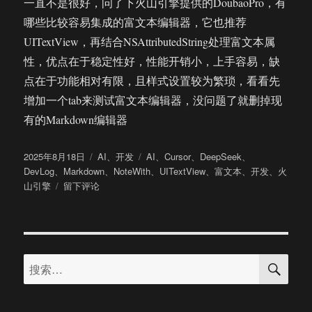
一直不是很好，问了下火山引擎提供的DoubaoPro，有
哪些比较容易集成的富文本编辑器，它也推荐
UITextView，再结合NSAttributedString处理富文本属
性，优点在于稳定性好，性能开销小，上手容易，缺
点在于功能相对有限，且样式设置较为繁琐，看看先
增加一个tab来测试富文本编辑器，没问题了就删掉现
有的Markdown编辑器
发
分
标
2025年8月18日
AI
、
开发
AI
、
Cursor
、
DeepSeek
、
布
类
签
DevLog
、
Markdown
、
NoteWith
、
UITextView
、
富文本
、
开发
、
火
于
于
山引擎
留下评论
DevLog：
2025
年
8
搜
月
搜
索
12
索：
日