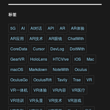
标签
5G
AI
AI对话
API
AR
AR体验
AR应用
AR技术
AR眼镜
ChatWith
CoreData
Cursor
DevLog
DoitWith
GearVR
HoloLens
HTCVive
iOS
Mac
macOS
Markdown
NoteWith
Oculus
OculusGo
OculusRift
Tavily
Trae
VR
VR一体机
VR体验
VR内容
VR医疗
VR培训
VR头显
VR技术
VR游戏