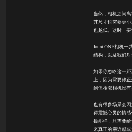
中
文
版
当然，相机之间离
第
其尺寸也需要更小
二
也越低。这时，要
章
相
机
Jaunt ONE
(下)
结构，以及我们对光
如果你忽略这一距
上，因为需要修正
到但相邻相机没有
也有很多场景会因
得震撼心灵的情感
摄那样，只需要给
来真正的亲近感或