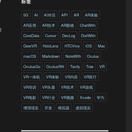
标签
5G
AI
AI对话
API
AR
AR体验
AR应用
AR技术
AR眼镜
ChatWith
家
CoreData
Cursor
DevLog
DoitWith
GearVR
HoloLens
HTCVive
iOS
Mac
macOS
Markdown
NoteWith
Oculus
OculusGo
OculusRift
Tavily
Trae
VR
VR一体机
VR体验
VR内容
VR医疗
VR培训
VR头显
VR技术
VR游戏
VR电影
VR行业
VR视频
Xcode
华为
增强现实
开发
模拟器
虚拟现实