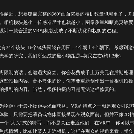
得越近，想要覆盖完整的360°画面需要的相机数量也就更多，并
。相机模块越小，传感器尺寸也就越小，图像质量和暗光灵敏度
设计一款合适的VR相机就变成了不断优化和权衡的过程。
相机一共有24个镜头–16个镜头围绕在周围，4个朝上4个朝下。考虑到这
学的研究，我们所达成的最小物距是4英尺左右(约1.2米)。
离限制的话，会遭遇大麻烦。你会花费成千上万美元在后期处理
这些拍摄内容。毫不夸张的说，你需要重新创作出一台相机拍摄
拍摄到的内容。当然，很多拍摄内容是无法这样修复的。
为物距小于最小物距要求而获益。VR的特点之一就是观众可以
体验，只需要把演员或物体直接呈现在观众面前。但并不像2D
一个“大头”式的特写，而不是真正走近他们。在VR中，你可以
焦虑情绪，比如让某人走近相机，这样在观众的视角来看，就会