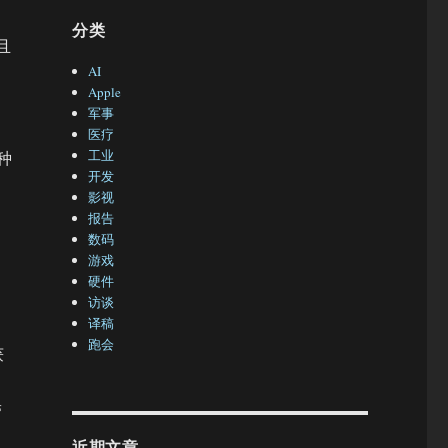
分类
且
AI
Apple
军事
医疗
工业
种
开发
影视
报告
数码
游戏
硬件
访谈
译稿
跑会
获
拍
带
近期文章