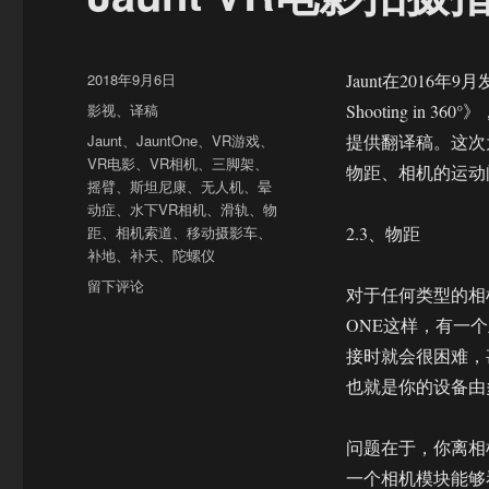
发
2018年9月6日
Jaunt在2016年9月发布了《
布
分
影视
、
译稿
Shooting i
于
类
标
Jaunt
、
JauntOne
、
VR游戏
、
提供翻译稿。这次
签
VR电影
、
VR相机
、
三脚架
、
物距、相机的运动
摇臂
、
斯坦尼康
、
无人机
、
晕
动症
、
水下VR相机
、
滑轨
、
物
距
、
相机索道
、
移动摄影车
、
2.3、物距
补地
、
补天
、
陀螺仪
于
留下评论
对于任何类型的相
Jaunt
ONE这样，有一
VR
电
接时就会很困难，
影
也就是你的设备由
拍
摄
指
问题在于，你离相
南
一个相机模块能够