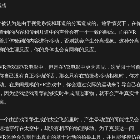
适感
常被认为是由于视觉系统和耳道的分离造成的。通常情况下，在
看到的内容和传到耳道中的声音会有一个一致的响应。而在VR
着所体验到的内容进行移动，否则就会产生分离现象。这种分离
样的生理反应，你的身体也会有同样的反应。
VR游戏或VR电影中，但是在VR电影中更为常见，这受限于当
你自己没有真正移动的话，那么只有在拍摄者移动相机时，你才
动。在房间规模的VR游戏中，你会通过实际的运动来引导自己
，因为游戏游戏引擎能够实时生成周边事物，就不会产生真实世
离。
一个由游戏引擎生成的太空飞船里时，产生晕动症的可能性又会
速地穿行在太空中，却没有相应的物理移动。为了克服这一问
VR体验会先制作出真正的基于运动的拍摄工具，并且能够模仿