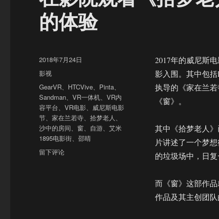
的体验
发
2018年7月24日
2017年的威尼
布
分
影视
影入围。其中包括P
于
类
标
GearVR
、
HTCVive
、
Pinta
、
执导的《家在兰若
签
Sandman
、
VR一体机
、
VR内
《窗》。
容平台
、
VR电影
、
威尼斯电影
节
、
家在兰若寺
、
拾梦老人
、
沙中的房间
、
窗
、
自游
、
艾米
其中《拾梦老人》
1895电影街
、
邵晴
片讲述了一个梦想
于
留下评论
的垃圾场中，日复
在
影
院
而《窗》这部作品
观
作品及其主创团队
看
《拾