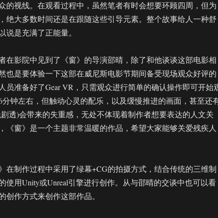
众的视线。在观看过程中，虽然笔者有时会想要环顾四周，但为
，绝大多数时间还是在跟随这些引导元素。整个故事给人一种舒
以说是充满了正能量。
者在影院中见到了《窗》的导演邵晴，除了和他谈谈这部电影相
然也是要体验一下这部在威尼斯电影节期间备受现场观众好评的
人员准备好了Gear VR，只需观众进行简单的确认操作即可开始
6分钟左右，但触动心灵的配乐，以及缓慢推进的画面，甚至还
绝剧透)会带来的失重感，无处不体现着制作者想要表达的人文关
，《窗》是一个主题非常温暖的作品，希望大家能够关爱残疾人
》在制作过程中采用了绿幕+CG的拍摄方式，结合传统的三维制
使用Unity或Unreal引擎进行创作。从与邵晴的交谈中也可以看
的创作方式来创作这部作品。