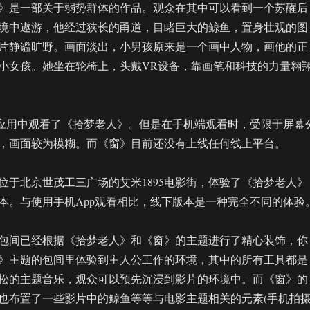
》是一部关于弱势群体的作品。观众在其中可以看到一个苏醒后
境中遨游，他经过狭长的甬道，目睹巨大的鲸鱼，置身壮观的图
片静谧旷野。画面淡出，小男孩原来是一个画中人物，画他的正
小女孩。她坐在轮椅上，头戴VR设备，靠画笔和科技的力量翱
 VR应用中观看了《拾梦老人》。但是在手机端观看时，受限于屏幕
，画面较为模糊。而《窗》目前还没有上线任何线上平台。
位于北京世茂工三广场的艾米1895电影街，体验了《拾梦老人》
本。与使用手机App观看相比，线下版本是一种完全不同的体验
包间已经根据《拾梦老人》和《窗》的主题进行了精心装饰，你
》主题的包间里体验到主人公工作的环境，其中的所有工具都是
松的主题音乐，观众可以预先沉浸到影片的环境中。而《窗》的
也布置了一些影片中的鲸鱼等等与电影主题相关的元素(手机拍