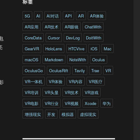
标签
5G
AI
AI对话
API
AR
AR体验
AR应用
AR技术
AR眼镜
ChatWith
CoreData
Cursor
DevLog
DoitWith
电
亮
GearVR
HoloLens
HTCVive
iOS
Mac
macOS
Markdown
NoteWith
Oculus
OculusGo
OculusRift
Tavily
Trae
VR
VR一体机
VR体验
VR内容
VR医疗
影
VR培训
VR头显
VR技术
VR游戏
VR电影
VR行业
VR视频
Xcode
华为
增强现实
开发
模拟器
虚拟现实