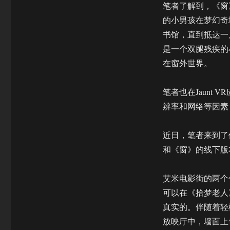
梦
笔者了解到，《窗
老
的小男孩在梦幻奇
人》
书馆，直到抵达一
和
《窗》
是一个双腿残疾的
是
在窗外世界。
一
种
怎
笔者也在Jaunt
样
辨率和网络等因素
的
体
验
近日，笔者来到了
和《窗》的线下版
艾米电影街的两个
可以在《拾梦老人
真实的。伴随着轻
放映厅中，墙面上