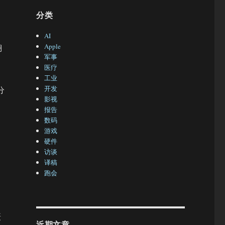
分类
AI
Apple
翔
军事
医疗
工业
开发
分
影视
报告
数码
游戏
硬件
。
访谈
译稿
跑会
摄
近期文章