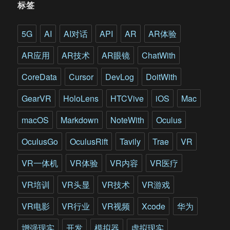
标签
训
练
提
5G
AI
AI对话
API
AR
AR体验
供
全
AR应用
AR技术
AR眼镜
ChatWith
新
方
CoreData
Cursor
DevLog
DoitWith
式
GearVR
HoloLens
HTCVive
iOS
Mac
macOS
Markdown
NoteWith
Oculus
OculusGo
OculusRift
Tavily
Trae
VR
VR一体机
VR体验
VR内容
VR医疗
VR培训
VR头显
VR技术
VR游戏
VR电影
VR行业
VR视频
Xcode
华为
增强现实
开发
模拟器
虚拟现实