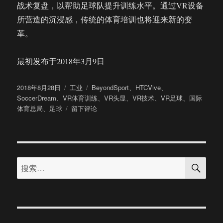
战术复盘，以帮助足球队提升训练水平。通过VR设备
所营造的沉浸感，传统的体育培训也将迎来新的变
革。
最初发布于2018年3月9日
发
分
标
2018年8月28日
工业
BeyondSport
、
HTCVive
、
布
类
签
SoccerDream
、
VR体育训练
、
VR头显
、
VR技术
、
VR足球
、
国际
于
于
体育总局
、
足球
留下评论
足
球
训
练
搜
新
搜
索
选
索：
择：
VR
为
足
球