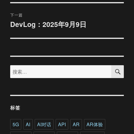
文
航
章：
下一篇
DevLog：2025年9月9日
下
篇
文
章：
搜
搜
索
索：
标签
5G
AI
AI对话
API
AR
AR体验