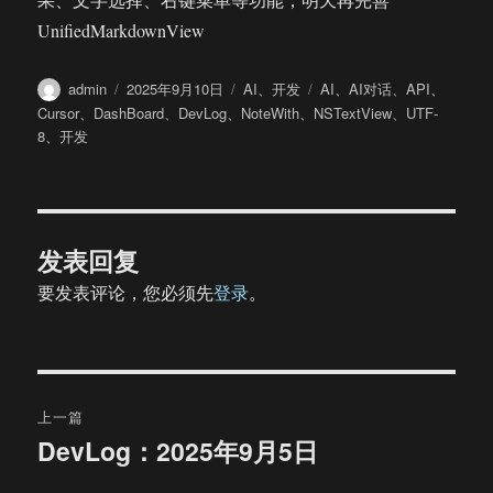
UnifiedMarkdownView
作
发
分
标
admin
2025年9月10日
AI
、
开发
AI
、
AI对话
、
API
、
者
布
类
签
Cursor
、
DashBoard
、
DevLog
、
NoteWith
、
NSTextView
、
UTF-
于
8
、
开发
发表回复
要发表评论，您必须先
登录
。
文
上一篇
章
DevLog：2025年9月5日
上
篇
导