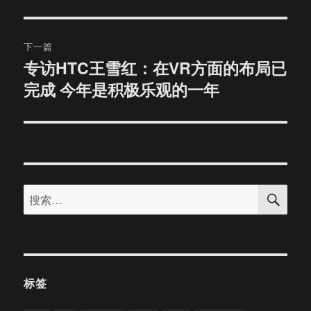
文
航
章：
下一篇
专访HTC王雪红：在VR方面的布局已
下
完成 今年是积极乐观的一年
篇
文
章：
搜
搜
索
索：
标签