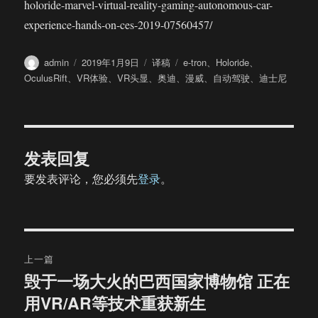
holoride-marvel-virtual-reality-gaming-autonomous-car-
experience-hands-on-ces-2019-07560457/
作
发
分
标
admin
2019年1月9日
译稿
e-tron
、
Holoride
、
者
布
类
签
OculusRift
、
VR体验
、
VR头显
、
奥迪
、
漫威
、
自动驾驶
、
迪士尼
于
发表回复
要发表评论，您必须先
登录
。
文
上一篇
章
毁于一场大火的巴西国家博物馆 正在
上
用VR/AR等技术重获新生
篇
导