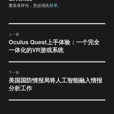
要发表评论，您必须先
登录
。
文
上一篇
章
Oculus Quest上手体验：一个完全
上
一体化的VR游戏系统
篇
导
文
航
章：
下一篇
美国国防情报局将人工智能融入情报
下
分析工作
篇
文
章：