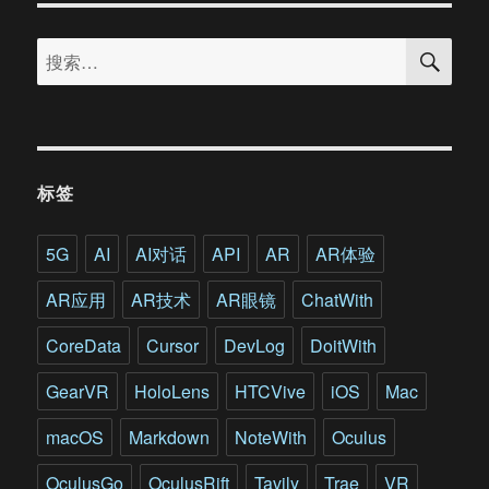
搜
搜
索
索：
标签
5G
AI
AI对话
API
AR
AR体验
AR应用
AR技术
AR眼镜
ChatWith
CoreData
Cursor
DevLog
DoitWith
GearVR
HoloLens
HTCVive
iOS
Mac
macOS
Markdown
NoteWith
Oculus
OculusGo
OculusRift
Tavily
Trae
VR