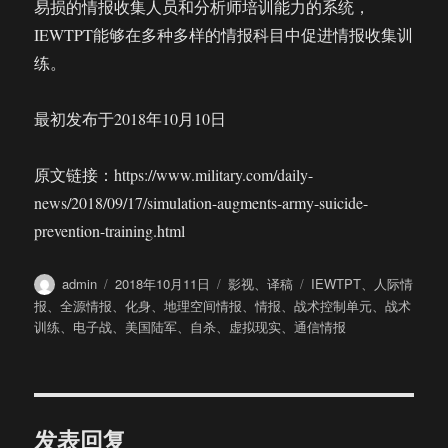
易损的情报收集人员和分析师培训能力的系统，
IEWTPT能够在多种多样的情报科目中促进情报收集训
练。
最初发布于2018年10月10日
原文链接：https://www.military.com/daily-
news/2018/09/17/simulation-augments-army-suicide-
prevention-training.html
作
发
分
标
admin
2018年10月11日
影视
、
译稿
IEWTPT
、
人际情
者
布
类
签
报
、
全源情报
、
化身
、
地理空间情报
、
情报
、
战术控制单元
、
战术
于
训练
、
电子战
、
美国陆军
、
自杀
、
虚拟现实
、
通信情报
发表回复