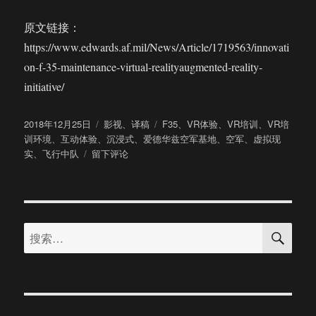
原文链接：
https://www.edwards.af.mil/News/Article/1719563/innovati
on-f-35-maintenance-virtual-realityaugmented-reality-
initiative/
发
分
标
2018年12月25日
影视
、
译稿
F35
、
VR体验
、
VR培训
、
VR培
布
类
签
训环境
、
互动体验
、
沉浸式
、
爱德华兹空军基地
、
空军
、
虚拟现
于
于
实
、
飞行中队
留下评论
美
军
爱
德
搜
华
搜
索
兹
索：
空
军
基
地
将