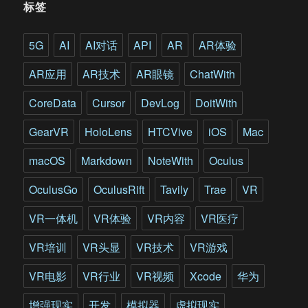
标签
VR/AR
用
于
5G
AI
AI对话
API
AR
AR体验
F-
35
AR应用
AR技术
AR眼镜
ChatWith
战
机
CoreData
Cursor
DevLog
DoitWith
维
护
GearVR
HoloLens
HTCVive
iOS
Mac
培
训
macOS
Markdown
NoteWith
Oculus
OculusGo
OculusRift
Tavily
Trae
VR
VR一体机
VR体验
VR内容
VR医疗
VR培训
VR头显
VR技术
VR游戏
VR电影
VR行业
VR视频
Xcode
华为
增强现实
开发
模拟器
虚拟现实