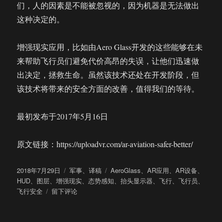
们，人的因素是不能被忽视的，因为机器是无法做出
这种决定的。
增强现实应用，比如由Aero Glass开发的这些能够在未
来帮助飞行员们避免代价高昂的失误，让他们迅速做
出决定，拯救生命。虽然该技术还处在开发阶段，但
该技术将带来的安全方面的改善，值得我们的等待。
最初发布于2017年5月16日
原文链接：https://uploadvr.com/ar-aviation-safer-better/
发
分
标
2018年7月29日
军事
、
译稿
AeroGlass
、
AR应用
、
AR设备
、
布
类
签
HUD
、
图层
、
增强现实
、
态势感知
、
抬头显示器
、
飞行
、
飞行员
、
于
于
飞行安全
留下评论
从
军
用