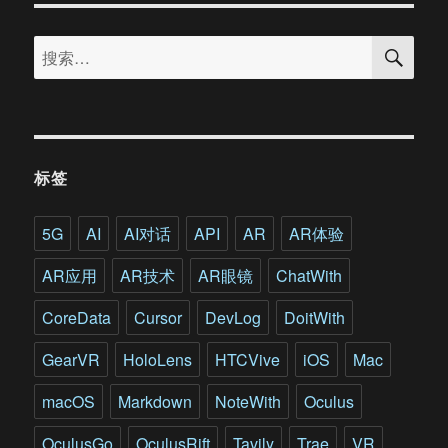
到
搜
民
搜
索
用
索：
增
强
现
实
技
标签
术
是
如
5G
AI
AI对话
API
AR
AR体验
何
让
AR应用
AR技术
AR眼镜
ChatWith
航
空
CoreData
Cursor
DevLog
DoitWith
飞
行
GearVR
HoloLens
HTCVive
iOS
Mac
更
安
macOS
Markdown
NoteWith
Oculus
全
的?
OculusGo
OculusRift
Tavily
Trae
VR